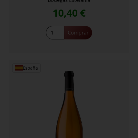
10,40
€
Tilenus
Comprar
Godello
Monteseiros
cantidad
España