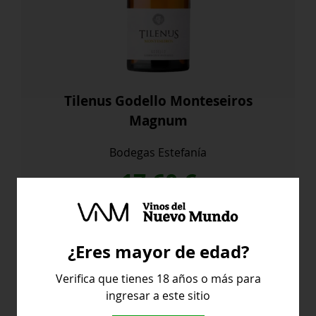
Tilenus Godello Monteseiros
Magnum
Bodegas Estefanía
17,60
€
Tilenus
Comprar
Godello
¿Eres mayor de edad?
Monteseiros
Magnum
Verifica que tienes 18 años o más para
cantidad
ingresar a este sitio
España