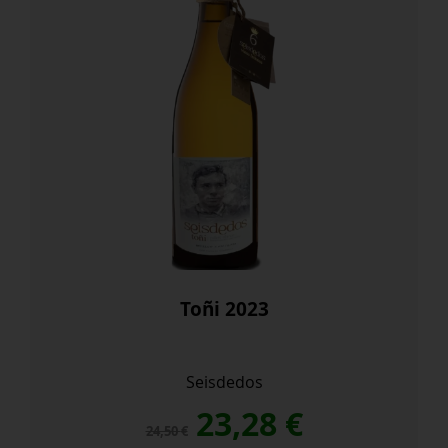
Toñi 2023
Seisdedos
El
El
23,28
€
24,50
€