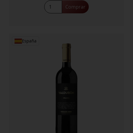
Trockenbeerenauslese
Comprar
2000
cantidad
España