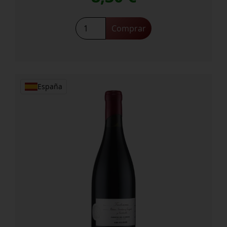
Tilenus
Comprar
Vendimia
Joven
cantidad
España