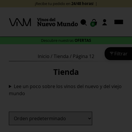
Skip
24/48 horas
¡Recibe tu pedido en
!
to
content
0
OFERTAS
Descubre nuestras
Filtrar
Inicio
/
Tienda
/ Página 12
Tienda
Lee un poco sobre los vinos del nuevo y del viejo
mundo