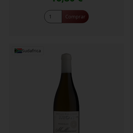
Gritos
Comprar
Clásico
Chardonnay
2024
cantidad
Sudafrica