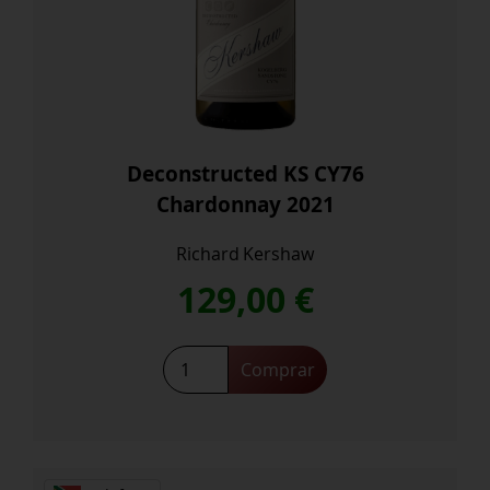
Deconstructed KS CY76
Chardonnay 2021
Richard Kershaw
129,00
€
Deconstructed
Comprar
KS
CY76
Chardonnay
2021
cantidad