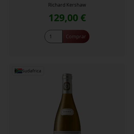
Richard Kershaw
129,00
€
Deconstructed
Comprar
Ironstone
CY548
Chardonnay
2021
cantidad
Sudafrica