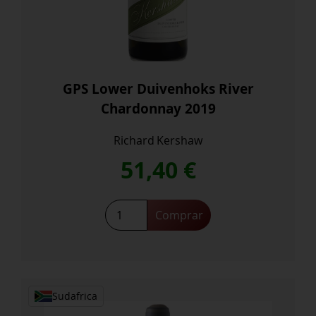
GPS Lower Duivenhoks River
Chardonnay 2019
Richard Kershaw
51,40
€
GPS
Comprar
Lower
Duivenhoks
River
Chardonnay
2019
Sudafrica
cantidad