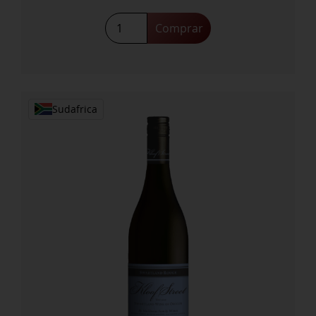
Kloof
Comprar
Street
Old
Vine
Chenin
Blanc
Sudafrica
2023
cantidad