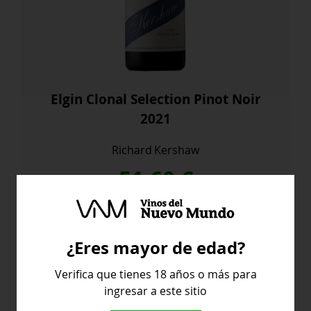
Elgin Clonal Selection Pinot Noir
2021
Richard Kershaw
51,60
€
Elgin
Comprar
Clonal
¿Eres mayor de edad?
Selection
Pinot
Verifica que tienes 18 años o más para
Noir
ingresar a este sitio
2021
Sudafrica