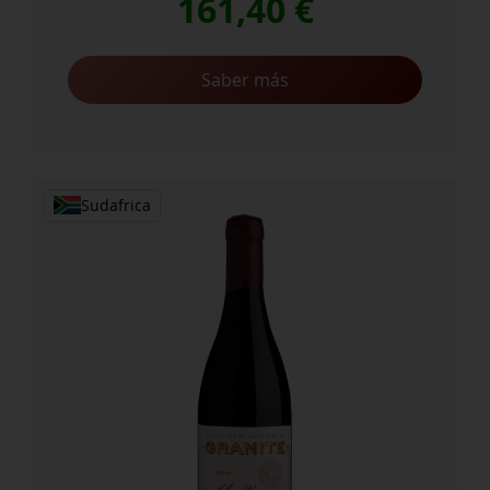
161,40
€
Saber más
Sudafrica