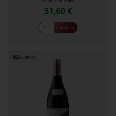
51,60
€
Elgin
Comprar
Clonal
Selection
Chardonnay
2021
cantidad
Sudafrica