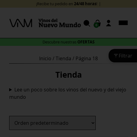
Skip
24/48 horas
¡Recibe tu pedido en
!
to
content
0
OFERTAS
Descubre nuestras
Filtrar
Inicio
/
Tienda
/ Página 18
Tienda
Lee un poco sobre los vinos del nuevo y del viejo
mundo