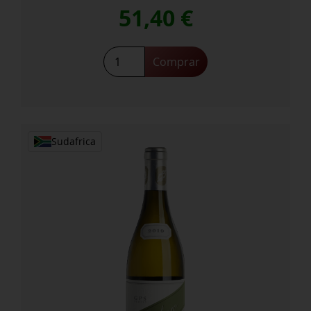
51,40
€
GPS
Comprar
Klein
River
Syrah
2016
cantidad
Sudafrica