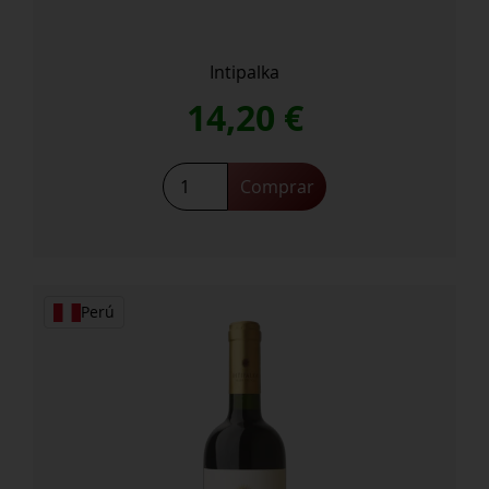
Intipalka
14,20
€
Malbec
Comprar
2024
cantidad
Perú