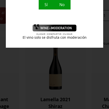
Sí
No
 al
Añadir al
Kanonkop
Kum
to
carrito
Pinotage
Crém
2021
Blan
cantidad
De
Blan
El vino solo se disfruta con moderación
2018
Australia
Nue
Char
cant
ant
Lamella 2021
Ma
page
Shiraz
Ch