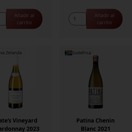
Añadir al
Añadir al
eu
Kumeu
carrito
carrito
ant
Crémant
c
NV
Coupage
cs
cantidad
va Zelanda
Sudafrica
donnay
idad
te’s Vineyard
Patina Chenin
ardonnay 2023
Blanc 2021