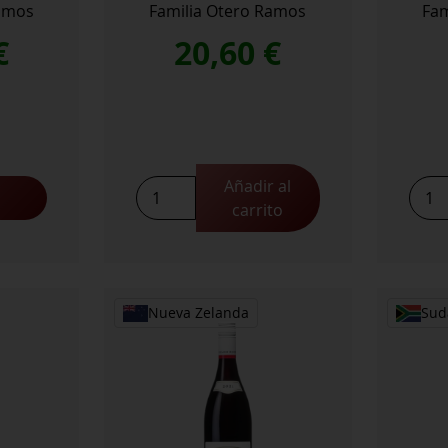
Ramos
Familia Otero Ramos
Fam
€
20,60
€
Añadir al
Gritos
Grito
carrito
Estate
Malb
Malbec
Doc
2021
2022
cantidad
cant
Nueva Zelanda
Sud