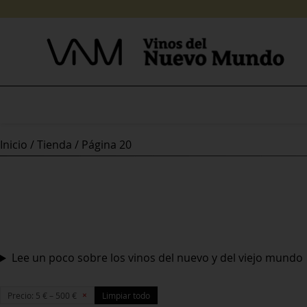
Skip
to
content
Inicio
/
Tienda
/ Página 20
Lee un poco sobre los vinos del nuevo y del viejo mundo
×
Precio: 5 € – 500 €
Limpiar todo