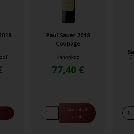
2018
Paul Sauer 2018
Coupage
Sa
oof
Kanonkop
C
€
77,40
€
Añadir al
Paul
Peña
carrito
Sauer
Cabe
2018
Sauv
Coupage
2020