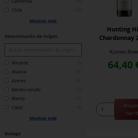
California
(4)
Chile
(38)
Mostrar más
Hunting Hi
Denominación de Origen
Chardonnay 
Kumeu Rive
64,40
Alicante
(4)
Alsacia
(16)
Azores
(2)
Barolo-canubi
(3)
Bierzo
(15)
Añadir
Hunting
Cádiz
(6)
carri
Hill
Mostrar más
Chardonnay
2023
Bodega
cantidad