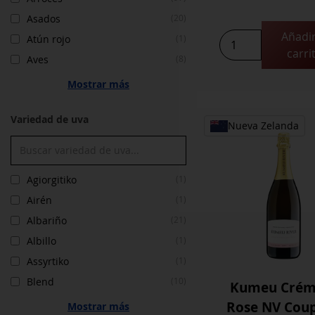
Asados
(20)
Añadir
Kanonkop
Atún rojo
(1)
carri
Kadette
Aves
(8)
Pinotage
Mostrar más
2023
cantidad
Variedad de uva
Nueva Zelanda
Agiorgitiko
(1)
Airén
(1)
Albariño
(21)
Albillo
(1)
Assyrtiko
(1)
Blend
(10)
Kumeu Crém
Rose NV Cou
Mostrar más