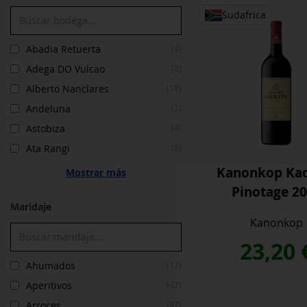
Sudafrica
Abadia Retuerta
(4)
Adega DO Vulcao
(2)
Alberto Nanclares
(18)
Andeluna
(2)
Astobiza
(4)
Ata Rangi
(8)
Kanonkop Kad
Mostrar más
Pinotage 2
Maridaje
Kanonkop
23,20
Ahumados
(12)
Aperitivos
(32)
Arroces
(97)