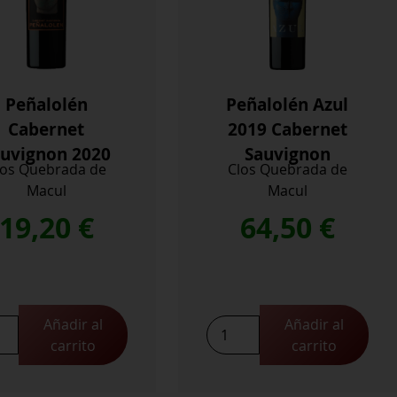
Peñalolén
Peñalolén Azul
Cabernet
2019 Cabernet
uvignon 2020
Sauvignon
los Quebrada de
Clos Quebrada de
Macul
Macul
19,20
€
64,50
€
Añadir al
Añadir al
lolén
Peñalolén
carrito
carrito
rnet
Azul
ignon
2019
Cabernet