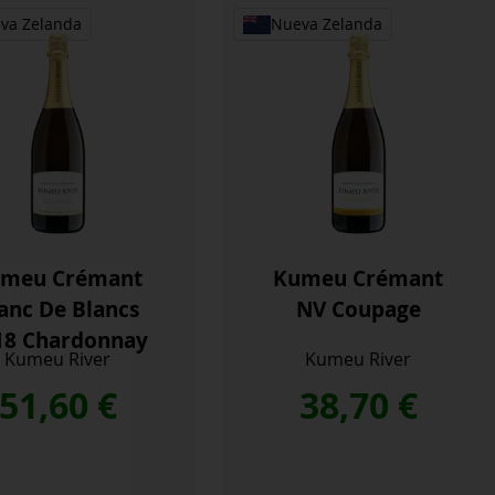
in
va Zelanda
Nueva Zelanda
c
idad
meu Crémant
Kumeu Crémant
anc De Blancs
NV Coupage
18 Chardonnay
Kumeu River
Kumeu River
51,60
€
38,70
€