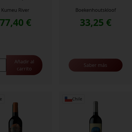
Kumeu River
Boekenhoutskloof
77,40
€
33,25
€
Añadir al
's
Saber más
carrito
yard
donnay
idad
e
Chile