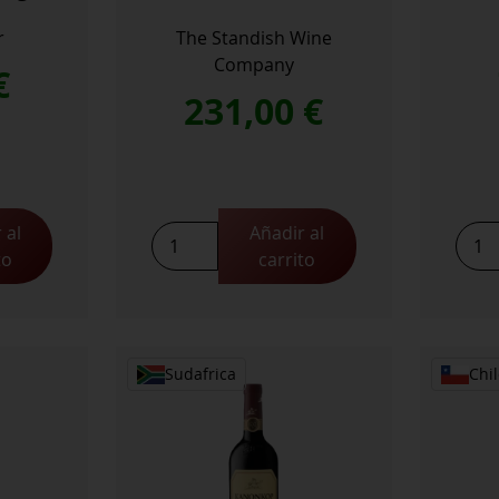
r
The Standish Wine
Company
€
231,00
€
 al
Añadir al
Lamella
Mate
to
carrito
2021
Vine
Shiraz
Char
cantidad
2023
cant
Sudafrica
Chil