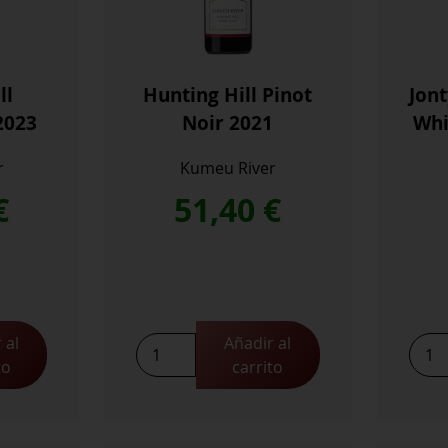
ll
Hunting Hill Pinot
Jont
2023
Noir 2021
Whi
r
Kumeu River
€
51,40
€
 al
Añadir al
Hunting
Jonty
to
carrito
Hill
Duck
Pinot
Peki
Noir
Whit
2021
2021