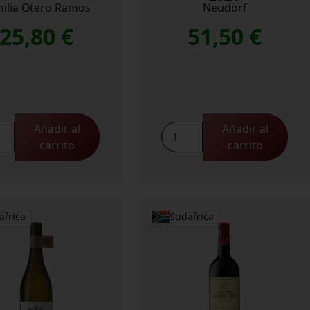
ilia Otero Ramos
Neudorf
25,80
€
51,50
€
Añadir al
Añadir al
s
Home
carrito
carrito
ec
Block
Moutere
Pinot
idad
Noir
2021
africa
Sudafrica
cantidad