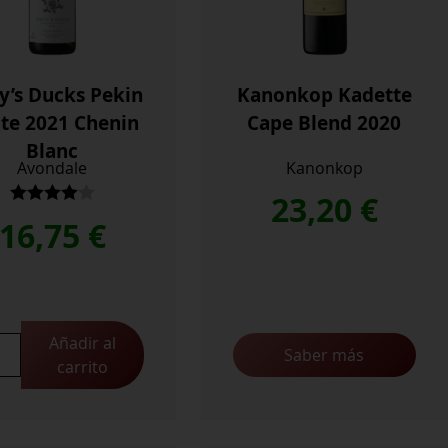
y’s Ducks Pekin
Kanonkop Kadette
te 2021 Chenin
Cape Blend 2020
Blanc
Avondale
Kanonkop
23,20
€
Valorado
16,75
€
con
4.00
de 5
Añadir al
's
Saber más
carrito
s
n
e