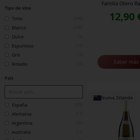
Familia Otero 
Tipo de vino
12,90
Tinto
(249)
Blanco
(145)
Dulce
(3)
Espumoso
(14)
Gris
(1)
Saber más
Rosado
(12)
Pais
Nueva Zelanda
España
(203)
Alemania
(11)
Argentina
(20)
Australia
(12)