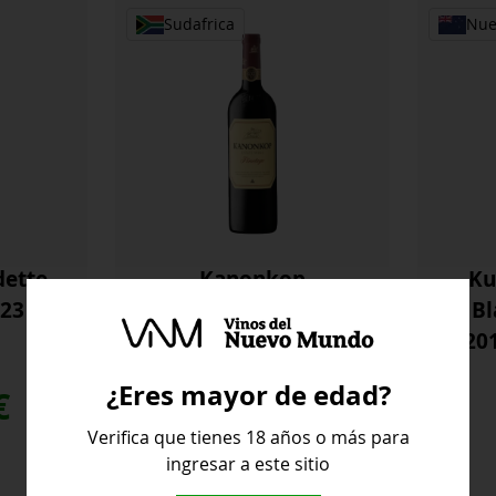
cantidad
Chen
Sudafrica
Nue
Blan
cant
ette
Kanonkop
Ku
023
Pinotage 2021
Bl
20
Kanonkop
¿Eres mayor de edad?
€
41,30
€
Verifica que tienes 18 años o más para
ingresar a este sitio