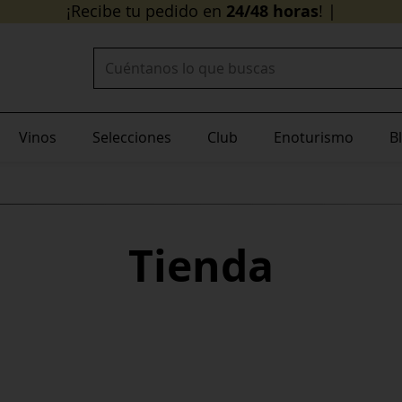
24/48 horas
¡Recibe tu pedido en
!
Buscar:
Vinos
Selecciones
Club
Enoturismo
B
Tienda