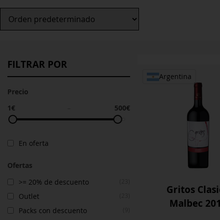
FILTRAR POR
Argentina
Precio
1€
500€
–
En oferta
Ofertas
>= 20% de descuento
(23)
Gritos Clas
Outlet
(23)
Malbec 20
Packs con descuento
(9)