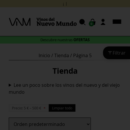
Skip
24/48
¡Recibe tu pedido en
to
content
0
OFERTAS
Descubre nuestras
Filtrar
Inicio
/
Tienda
/ Página 5
Tienda
Lee un poco sobre los vinos del nuevo y del viejo
mundo
×
Precio: 5 € – 500 €
Limpiar todo