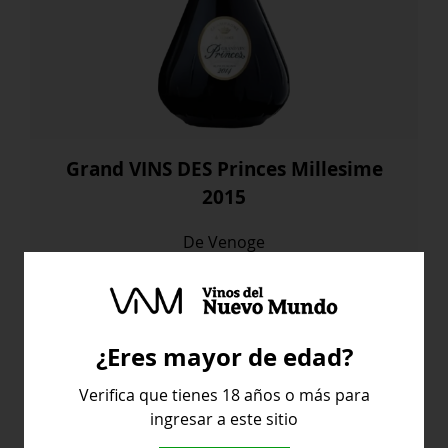
Grand VINS DES Princes Millesime
2015
De Venoge
115,50
€
Grand
Comprar
¿Eres mayor de edad?
VINS
DES
Verifica que tienes 18 años o más para
Princes
ingresar a este sitio
Millesime