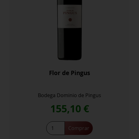
Flor de Pingus
Bodega Dominio de Pingus
155,10
€
Flor
Comprar
de