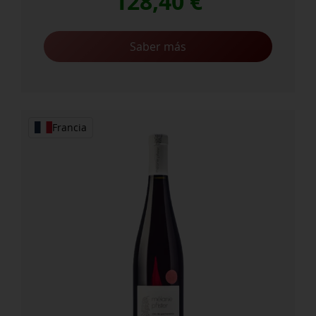
128,40
€
Saber más
Francia