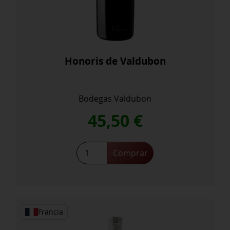
Honoris de Valdubon
Bodegas Valdubon
45,50
€
Honoris
Comprar
de
Valdubon
cantidad
Francia