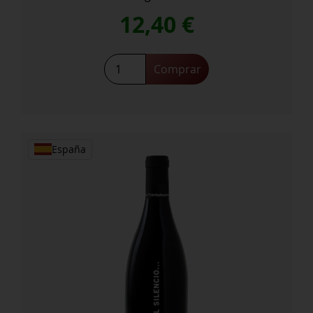
12,40
€
Habla
Comprar
del
Silencio
cantidad
España