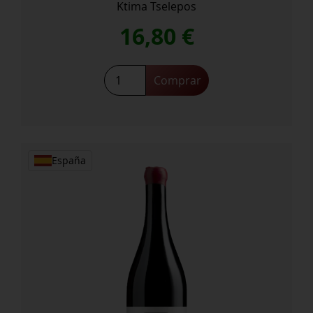
Ktima Tselepos
16,80
€
GRIS
Comprar
DE
Nuits
ROSE
2023
cantidad
España