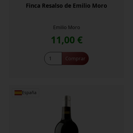
Finca Resalso de Emilio Moro
Emilio Moro
11,00
€
Finca
Comprar
Resalso
de
Emilio
Moro
cantidad
España