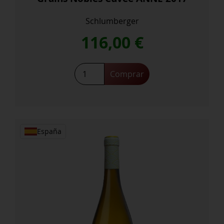
Schlumberger
116,00
€
Gewurztraminer
Comprar
Selection
DE
Grains
Nobles
Cuvee
España
ANNE
2017
cantidad