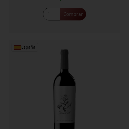
Imperfect
Comprar
Feteasca
Neagra
2020
cantidad
España