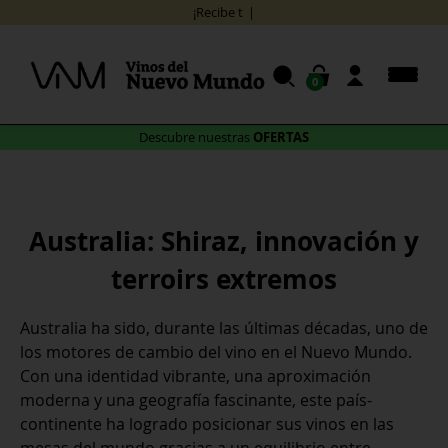
Skip
¡Recibe tu pedido en
to
content
0
OFERTAS
Descubre nuestras
Australia: Shiraz, innovación y
terroirs extremos
Australia ha sido, durante las últimas décadas, uno de
los motores de cambio del vino en el Nuevo Mundo.
Con una identidad vibrante, una aproximación
moderna y una geografía fascinante, este país-
continente ha logrado posicionar sus vinos en las
mesas del mundo gracias a un equilibrio entre