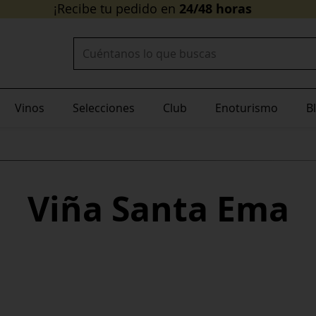
24/48 horas
¡Recibe tu pedido en
!
Buscar:
Vinos
Selecciones
Club
Enoturismo
B
Viña Santa Ema