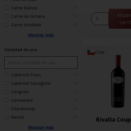
Carne blanca
(7)
Añadir
Select
Carne de ternera
(11)
carri
Terroir
Carne estofada
(4)
Reserva
Mostrar más
Merlot
cantidad
Variedad de uva
Chile
Cabernet Franc
(1)
Cabernet Sauvignon
(3)
Carignan
(1)
Carmenere
(2)
Chardonnay
(3)
Merlot
(3)
Rivalta Cou
Mostrar más