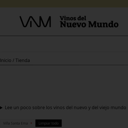
Skip
to
content
Inicio
/ Tienda
Lee un poco sobre los vinos del nuevo y del viejo mundo
×
Viña Santa Ema
Limpiar todo