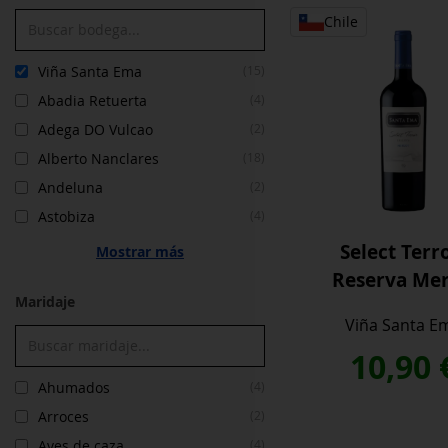
cantidad
Chile
Viña Santa Ema
(15)
Abadia Retuerta
(4)
Adega DO Vulcao
(2)
Alberto Nanclares
(18)
Andeluna
(2)
Astobiza
(4)
Select Terr
Mostrar más
Reserva Mer
Maridaje
Viña Santa E
10,90
Ahumados
(4)
Arroces
(2)
Aves de caza
(4)