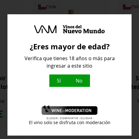
Chile
Chil
¿Eres mayor de edad?
Verifica que tienes 18 años o más para
ingresar a este sitio
oir
Select Terroir
S
Sí
No
lot
Reserva
Re
Chardonnay
ma
Viña Santa Ema
€
10,90
€
El vino solo se disfruta con moderación