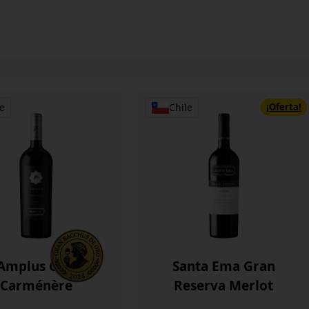
¡Oferta!
e
Chile
Amplus One
Santa Ema Gran
Carménère
Reserva Merlot