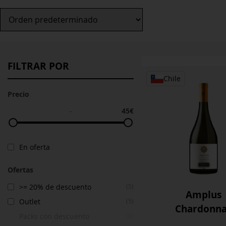
FILTRAR POR
Chile
Precio
45€
–
En oferta
Ofertas
>= 20% de descuento
(5)
Amplus
Outlet
(5)
Chardonn
Packs con descuento
(0)