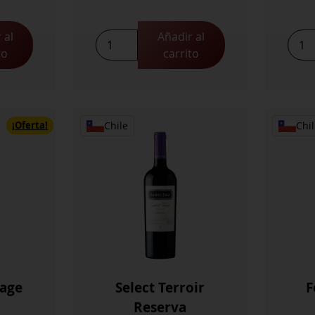
 al
Añadir al
Select
Selec
to
carrito
Terroir
Terro
Reserva
Rese
Chardonnay
Cabe
cantidad
Sauv
cant
¡Oferta!
Chile
Chil
page
Select Terroir
F
Reserva