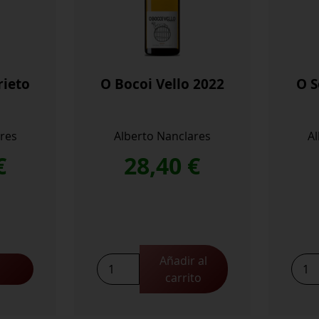
rieto
O Bocoi Vello 2022
O S
res
Alberto Nanclares
A
€
28,40
€
Añadir al
O
O
carrito
Bocoi
Son
Vello
Das
2022
Pisa