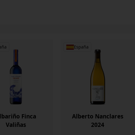
aña
España
lbariño Finca
Alberto Nanclares
Valiñas
2024