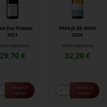
on Das Pisadas
PARAJE DE MINA
2021
2024
lberto Nanclares
Alberto Nanclares
29,70
€
32,20
€
Añadir al
Añadir al
PARAJE
carrito
carrito
DE
MINA
das
2024