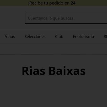
24/48 horas
¡Recibe tu pedido en
!
Buscar:
Vinos
Selecciones
Club
Enoturismo
B
Rias Baixas