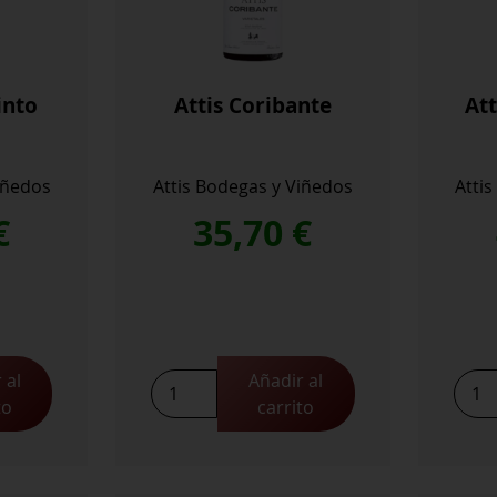
into
Attis Coribante
At
iñedos
Attis Bodegas y Viñedos
Atti
€
35,70
€
 al
Añadir al
Attis
Attis
to
carrito
Coribante
Emba
cantidad
cant