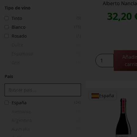
Alberto Nancla
Tipo de vino
32,20
Tinto
(5)
Blanco
(18)
Rosado
(1)
Dulce
(0)
Espumoso
(0)
Añadir
A
Gris
(0)
carri
Graña
2024
Pais
cantidad
España
España
(24)
Alemania
(0)
Argentina
(0)
Australia
(0)