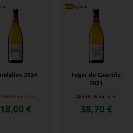
aña
España
andelion 2024
Fogar do Castriño
2021
lberto Nanclares
Alberto Nanclares
18,00
€
38,70
€