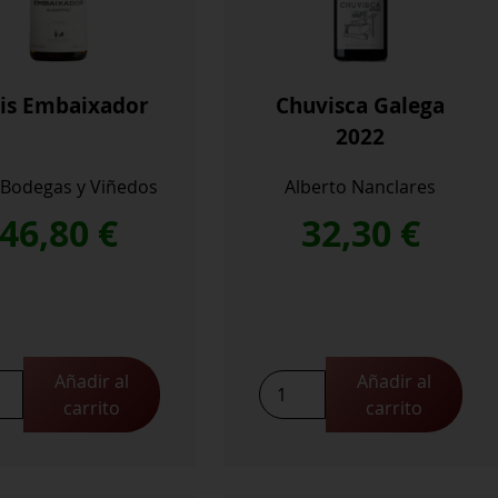
tis Embaixador
Chuvisca Galega
2022
s Bodegas y Viñedos
Alberto Nanclares
46,80
€
32,30
€
Añadir al
Añadir al
Chuvisca
carrito
carrito
ixador
Galega
idad
2022
cantidad