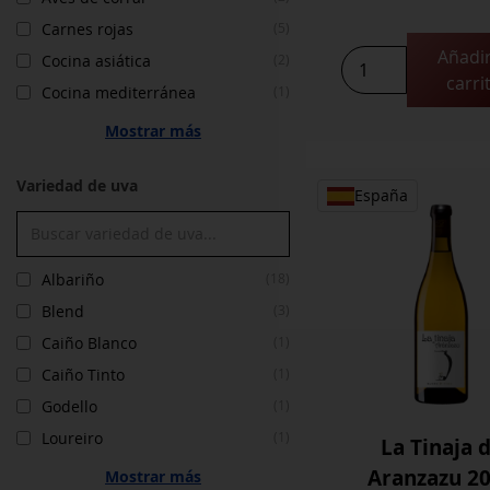
Carnes rojas
(5)
Añadir
Coccinela
Cocina asiática
(2)
carri
2024
Cocina mediterránea
(1)
cantidad
Mostrar más
Variedad de uva
España
Albariño
(18)
Blend
(3)
Caiño Blanco
(1)
Caiño Tinto
(1)
Godello
(1)
Loureiro
(1)
La Tinaja 
Aranzazu 2
Mostrar más