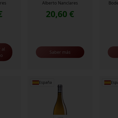
res
Alberto Nanclares
Bode
€
20,60
€
 al
Saber más
to
España
Esp