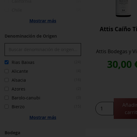
California
(0)
Chile
(0)
Mostrar más
Attis Caíño T
Denominación de Origen
Attis Bodegas y V
30,00
Rias Baixas
(24)
Alicante
(4)
Alsacia
(16)
Azores
(2)
Barolo-canubi
(3)
Añadir
Bierzo
(15)
carri
Mostrar más
Bodega