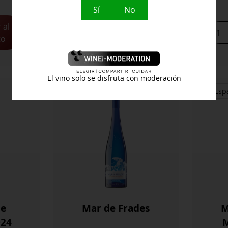
Sí
No
 al
Añadir al
CRISOPA
Dand
to
carrito
2024
2024
cantidad
cant
El vino solo se disfruta con moderación
España
Esp
de
Mar de Frades
M
024