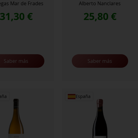
gas Mar de Frades
Alberto Nanclares
31,30
€
25,80
€
Saber más
Saber más
aña
España