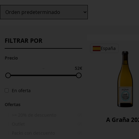
FILTRAR POR
España
Precio
52€
–
En oferta
Ofertas
>= 20% de descuento
(0)
A Graña 20
Outlet
(0)
Packs con descuento
(0)