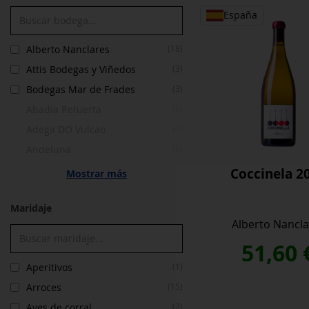
España
Alberto Nanclares
(18)
Attis Bodegas y Viñedos
(3)
Bodegas Mar de Frades
(3)
Abadia Retuerta
(0)
Adega DO Vulcao
(0)
Andeluna
(0)
Coccinela 2
Mostrar más
Maridaje
Alberto Nancla
51,60
Aperitivos
(1)
Arroces
(15)
Aves de corral
(2)