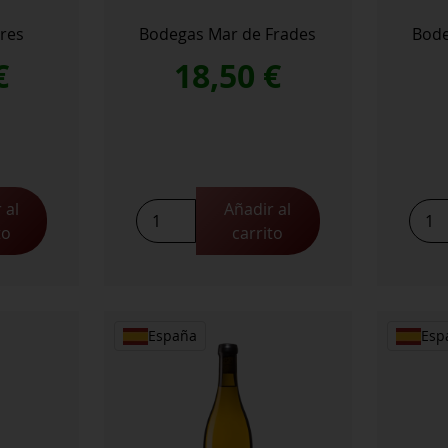
res
Bodegas Mar de Frades
Bode
€
18,50
€
 al
Añadir al
Mar
to
carrito
de
Frades
cantidad
España
Esp