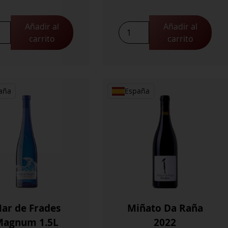
Añadir al
Añadir al
elion
Fogar
carrito
carrito
do
idad
Castriño
2021
cantidad
aña
España
ar de Frades
Miñato Da Raña
Magnum 1.5L
2022