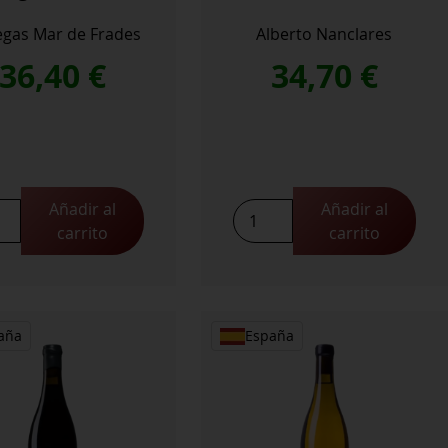
gas Mar de Frades
Alberto Nanclares
36,40
€
34,70
€
Añadir al
Añadir al
Miñato
carrito
carrito
Da
Raña
2022
cantidad
aña
España