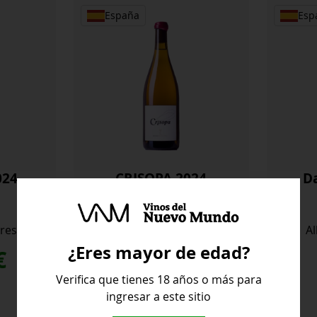
España
Esp
024
CRISOPA 2024
D
res
Alberto Nanclares
A
¿Eres mayor de edad?
€
51,60
€
Verifica que tienes 18 años o más para
ingresar a este sitio