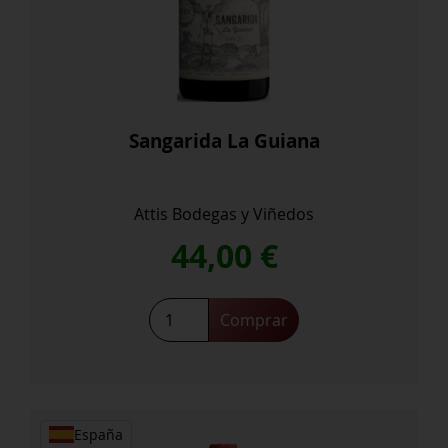
Sangarida La Guiana
Attis Bodegas y Viñedos
44,00
€
Sangarida
Comprar
La
Guiana
cantidad
España