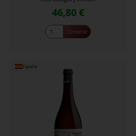
46,80
€
Attis
Comprar
Embaixador
cantidad
España