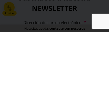
NEWSLETTER
Sumiller
*
Dirección de correo electrónico:
contacte con nosotros
Necesitas ayuda,
*
He leído y acepto la
política de privacidad
.
*
campos obligatorios
Información
Sobre nosotros