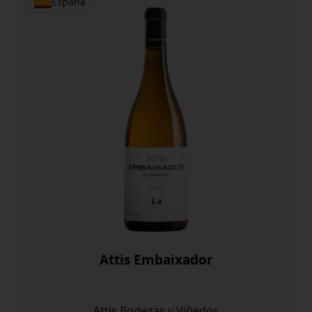
España
Attis Embaixador
Attis Bodegas y Viñedos