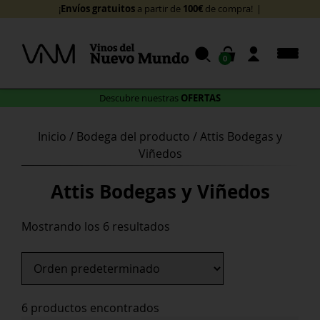
Skip
Envíos gratuitos
¡
a
to
content
0
OFERTAS
Descubre nuestras
Inicio
/ Bodega del producto / Attis Bodegas y
Viñedos
Attis Bodegas y Viñedos
Mostrando los 6 resultados
6 productos encontrados