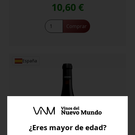
10,60
€
Sangarida
Comprar
Mencia
cantidad
España
¿Eres mayor de edad?