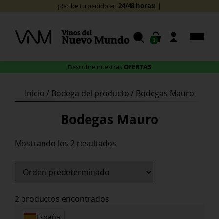
Skip
24/48 horas
¡Recibe tu pedido en
!
to
content
0
OFERTAS
Descubre nuestras
Inicio
/ Bodega del producto / Bodegas Mauro
Bodegas Mauro
Mostrando los 2 resultados
2 productos encontrados
España