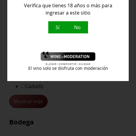
Verifica que tienes 18 años o más para
Denominación de Origen
ingresar a este sitio
Sí
No
Alicante
(4)
Alsacia
(16)
Azores
(2)
El vino solo se disfruta con moderación
Barolo-canubi
(3)
Bierzo
(15)
Cádiz
(6)
Mostrar más
Bodega