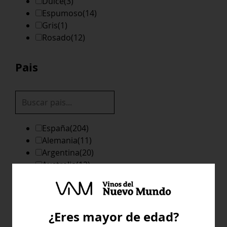
Dulce
(3)
Espumoso
(14)
Gris
(1)
Rosado
(12)
Pais
España
(204)
Alemania
(11)
Argentina
(20)
Australia
(12)
California
(4)
Chile
(38)
¿Eres mayor de edad?
Mostrar más