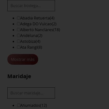
Abadia Retuerta
(4)
Adega DO Vulcao
(2)
Alberto Nanclares
(18)
Andeluna
(2)
Astobiza
(4)
Ata Rangi
(8)
Mostrar más
Maridaje
Ahumados
(12)