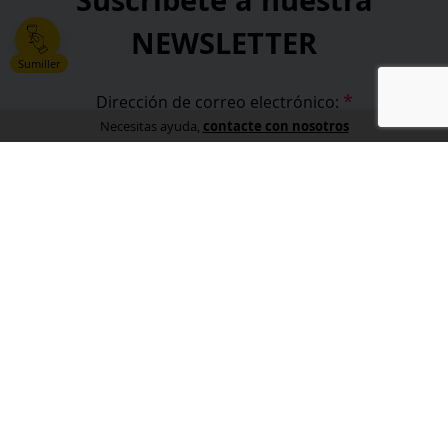
Suscribete a nuestra
NEWSLETTER
Sumiller
*
Dirección de correo electrónico:
contacte con nosotros
Necesitas ayuda,
*
He leído y acepto la
política de privacidad
.
*
campos obligatorios
Información
Sobre nosotros