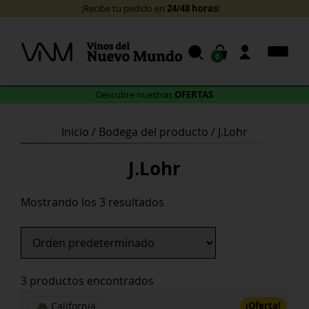
Skip
24/48 horas
¡Recibe tu pedido en
!
to
content
0
OFERTAS
Descubre nuestras
Inicio
/ Bodega del producto / J.Lohr
J.Lohr
Mostrando los 3 resultados
3 productos encontrados
¡Oferta!
California