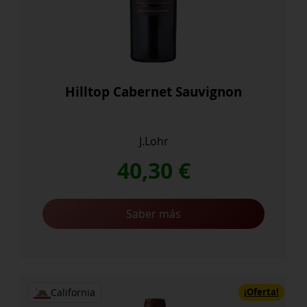
Hilltop Cabernet Sauvignon
J.Lohr
40,30
€
Saber más
¡Oferta!
California