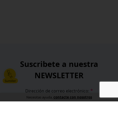
Suscribete a nuestra
NEWSLETTER
Sumiller
*
Dirección de correo electrónico:
contacte con nosotros
Necesitas ayuda,
*
He leído y acepto la
política de privacidad
.