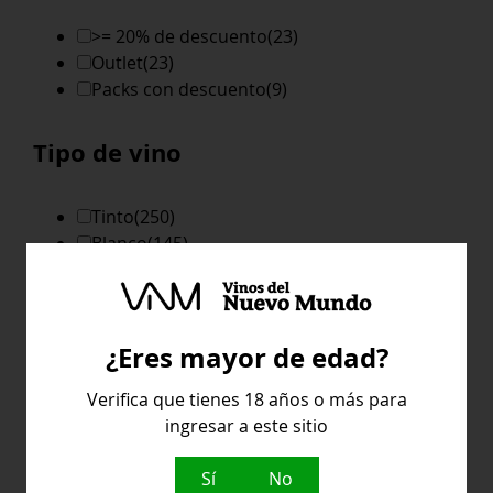
>= 20% de descuento
(23)
Outlet
(23)
Packs con descuento
(9)
Tipo de vino
Tinto
(250)
Blanco
(145)
Dulce
(3)
Espumoso
(14)
Gris
(1)
Rosado
(12)
¿Eres mayor de edad?
Verifica que tienes 18 años o más para
Pais
ingresar a este sitio
Sí
No