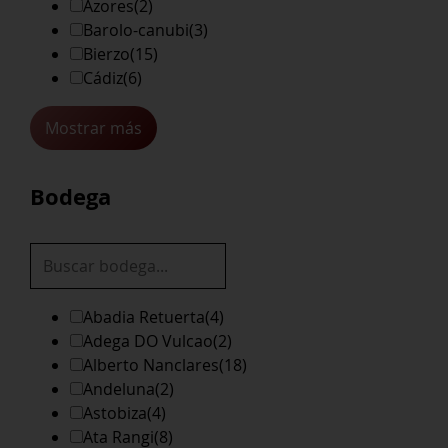
Azores
(2)
Barolo-canubi
(3)
Bierzo
(15)
Cádiz
(6)
Mostrar más
Bodega
Abadia Retuerta
(4)
Adega DO Vulcao
(2)
Alberto Nanclares
(18)
Andeluna
(2)
Astobiza
(4)
Ata Rangi
(8)