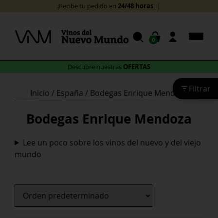
Skip
24/48 horas
¡Recibe tu pedido en
!
to
content
0
OFERTAS
Descubre nuestras
Filtrar
Inicio
/
España
/ Bodegas Enrique Mendoza
Bodegas Enrique Mendoza
Lee un poco sobre los vinos del nuevo y del viejo
mundo