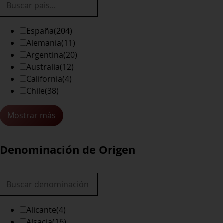
España
(204)
Alemania
(11)
Argentina
(20)
Australia
(12)
California
(4)
Chile
(38)
Mostrar más
Denominación de Origen
Alicante
(4)
Alsacia
(16)