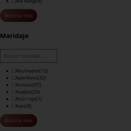
Ata Rangi
(8)
Mostrar más
Maridaje
Ahumados
(12)
Aperitivos
(32)
Arroces
(97)
Asados
(20)
Atún rojo
(1)
Aves
(8)
Mostrar más