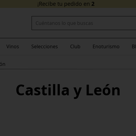
24/48 horas
¡Recibe tu pedido en
!
Buscar:
Vinos
Selecciones
Club
Enoturismo
B
eón
Castilla y León