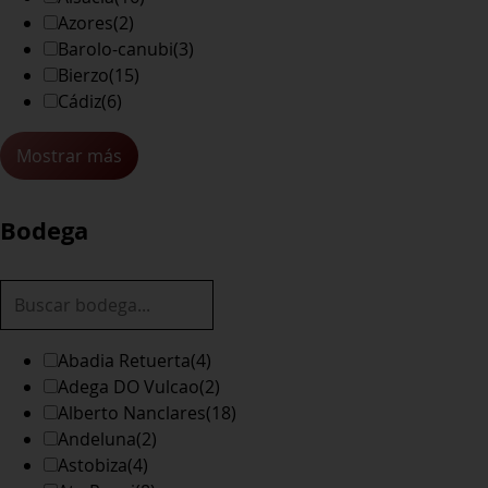
Azores
(2)
Barolo-canubi
(3)
Bierzo
(15)
Cádiz
(6)
Mostrar más
Bodega
Abadia Retuerta
(4)
Adega DO Vulcao
(2)
Alberto Nanclares
(18)
Andeluna
(2)
Astobiza
(4)