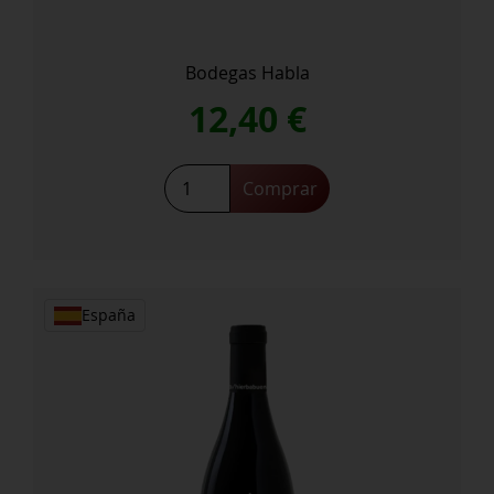
Bodegas Habla
12,40
€
Habla
Comprar
del
Silencio
cantidad
España