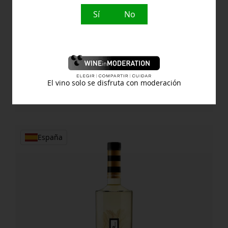
Sí
No
Bodegas Habla
27,30
€
Habla
Comprar
El vino solo se disfruta con moderación
Duende
cantidad
España