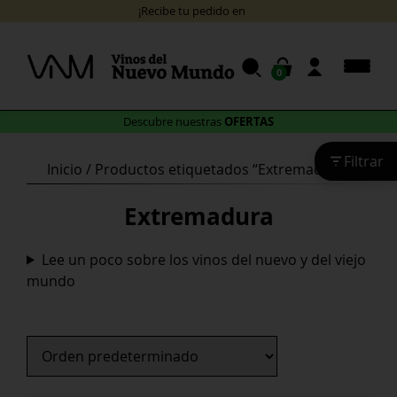
Skip
24/48 horas</
¡Recibe tu pedido en
to
content
0
OFERTAS
Descubre nuestras
Filtrar
Inicio
/ Productos etiquetados “Extremadura”
Extremadura
Lee un poco sobre los vinos del nuevo y del viejo
mundo