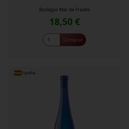
Bodegas Mar de Frades
18,50
€
Mar
Comprar
de
Frades
cantidad
España