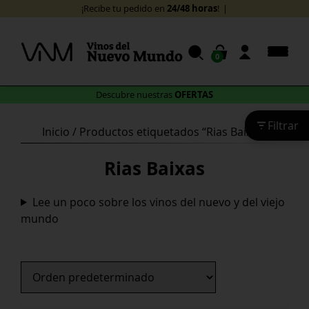
Skip
24/48 horas
¡Recibe tu pedido en
!
to
content
0
OFERTAS
Descubre nuestras
Filtrar
Inicio
/ Productos etiquetados “Rias Baixas”
Rias Baixas
Lee un poco sobre los vinos del nuevo y del viejo
mundo