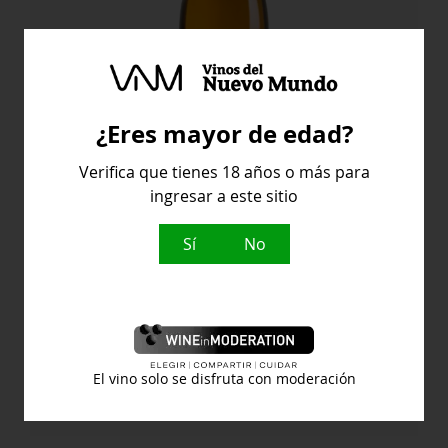
¿Eres mayor de edad?
Verifica que tienes 18 años o más para
Attis Embaixador
ingresar a este sitio
Sí
No
Attis Bodegas y Viñedos
46,80
€
Attis
Comprar
El vino solo se disfruta con moderación
Embaixador
cantidad