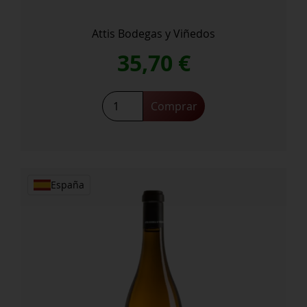
Attis Bodegas y Viñedos
35,70
€
Attis
Comprar
Coribante
cantidad
España