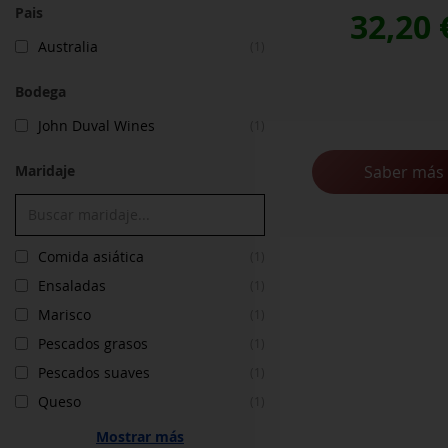
Pais
32,20
Australia
(1)
Bodega
John Duval Wines
(1)
Maridaje
Saber más
Comida asiática
(1)
Ensaladas
(1)
Marisco
(1)
Pescados grasos
(1)
Pescados suaves
(1)
Queso
(1)
Mostrar más