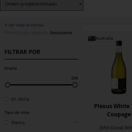
←
Ver toda la tienda
Roussanne
Filtrando por etiqueta:
Australia
FILTRAR POR
Precio
33€
–
En oferta
Plexus White
Tipo de vino
Coupage
Blanco
(1)
John Duval Wi