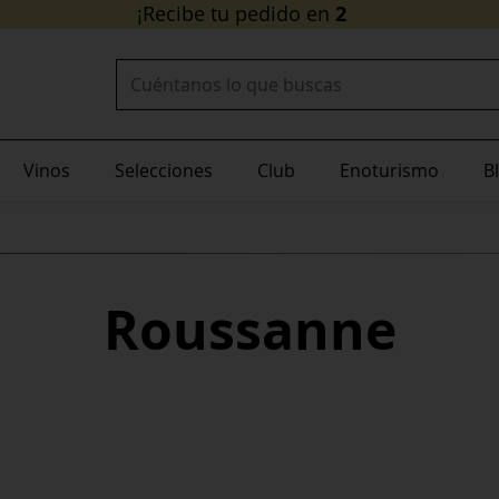
24/48 horas
¡Recibe tu pedido en
!
Buscar:
Vinos
Selecciones
Club
Enoturismo
B
Roussanne