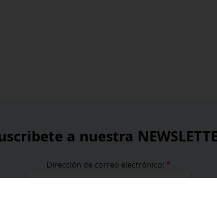
uscribete a nuestra NEWSLETT
*
Dirección de correo electrónico:
*
He leído y acepto la
política de privacidad
.