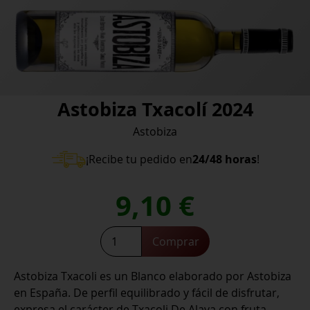
Astobiza Txacolí 2024
Astobiza
¡Recibe tu pedido en
24/48 horas
!
9,10
€
Astobiza
Comprar
Txacolí
2024
Astobiza Txacoli es un Blanco elaborado por Astobiza
cantidad
en España. De perfil equilibrado y fácil de disfrutar,
expresa el carácter de Txacoli De Alava con fruta