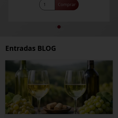
Astobiza
Comprar
Malkoa
Rosé
2023
cantidad
Entradas BLOG