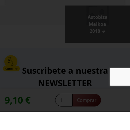
Astobiza
Malkoa
2018 →
Suscribete a nuestra
Sumiller
NEWSLETTER
9,10
€
Astobiza
*
Comprar
Dirección de correo electrónico:
Txacolí
contacte con nosotros
Necesitas ayuda,
2024
cantidad
*
He leído y acepto la
política de privacidad
.