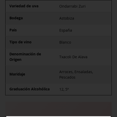
Variedad de uva
Ondarrabi Zuri
Bodega
Astobiza
Pais
España
Tipo de vino
Blanco
Denominación de
Txacoli De Alava
Origen
Arroces, Ensaladas,
Maridaje
Pescados
Graduación Alcohólica
12, 5º