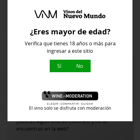
Color amarillo pajizo con reflejos
verdosos
Aromas a cítricos y fruta de hueso
¿Eres mayor de edad?
con notas florales
Verifica que tienes 18 años o más para
ingresar a este sitio
En boca es fresco, con acidez vivaz y
un final limpio
Sí
No
Temperatura de servicio:
8ºC - 10ºC
El vino solo se disfruta con moderación
¿Buscas algún vino en concreto y no lo
encuentras en la web?