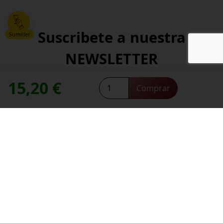
Suscribete a nuestra
Sumiller
NEWSLETTER
15,20
€
Atteca
*
Comprar
Dirección de correo electrónico:
cantidad
contacte con nosotros
Necesitas ayuda,
*
He leído y acepto la
política de privacidad
.
*
campos obligatorios