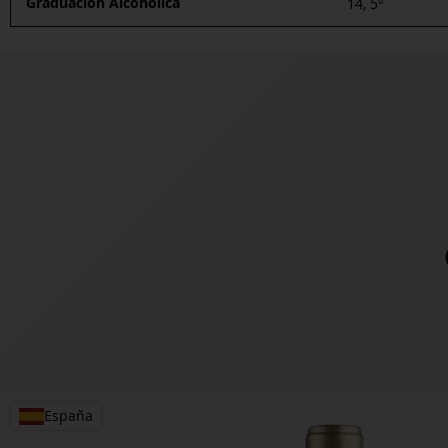
Graduación Alcohólica
14, 5º
España