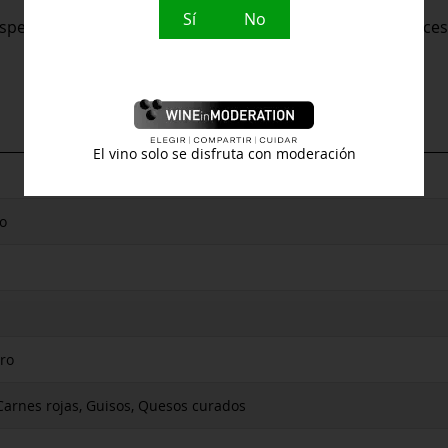
Sí
No
Especialmente recomendado con quesos artesanos, arroces
El vino solo se disfruta con moderación
o
ro
Carnes rojas, Guisos, Quesos curados