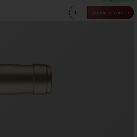
Carmelo
Añadir al carrito
Rodero
9
Meses
cantidad