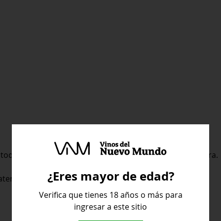
 toques lácticos y vainillas, propios de su paso por madera.
¿Eres mayor de edad?
aterciopelado.
Verifica que tienes 18 años o más para
ingresar a este sitio