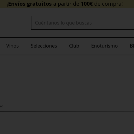
Envíos gratuitos
¡
a
Buscar:
Vinos
Selecciones
Club
Enoturismo
B
es