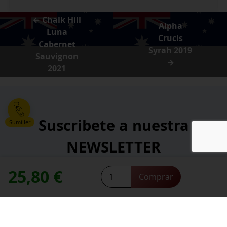
← Chalk Hill
Alpha
Luna
Crucis
Cabernet
Syrah 2019
Sauvignon
→
2021
Suscribete a nuestra
Sumiller
NEWSLETTER
25,80
€
Chalk
*
Comprar
Dirección de correo electrónico:
Hill
contacte con nosotros
Necesitas ayuda,
Luna
Shiraz
2021
*
He leído y acepto la
política de privacidad
.