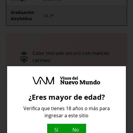
Graduación
14, 2º
Alcohólica
Color morado oscuro con matices
carmesí
Arándanos, grosellas rojas con
violetas y notas especiadas
¿Eres mayor de edad?
Sabores de arándanos, grosellas
Verifica que tienes 18 años o más para
rojas y notas florales. Tiene textura y
ingresar a este sitio
un final seco y persistente con notas
de avellanas y vainilla.
Sí
No