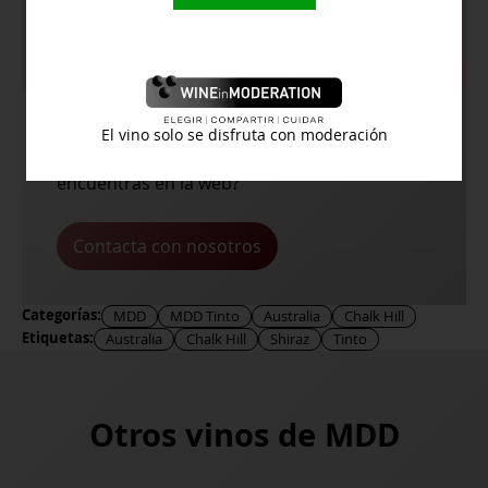
Temperatura de servicio:
15º
El vino solo se disfruta con moderación
¿Buscas algún vino en concreto y no lo
encuentras en la web?
Contacta con nosotros
Categorías:
MDD
MDD Tinto
Australia
Chalk Hill
Etiquetas:
Australia
Chalk Hill
Shiraz
Tinto
Otros vinos de
MDD