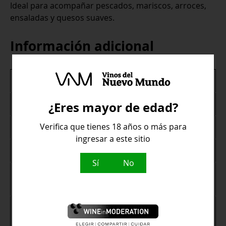
Ideal para acompañar pescados, mariscos, arroces,
ensaladas y quesos suaves.
Información adicional
Variedad de uva
Albillo
Bodega
¿Eres mayor de edad?
Eufrosina
Verifica que tienes 18 años o más para
Pais
España
ingresar a este sitio
Tipo de vino
Blanco
Sí
No
Denominación de
La Palma Do
Origen
Arroces, Ensaladas,
Maridaje
Pescados