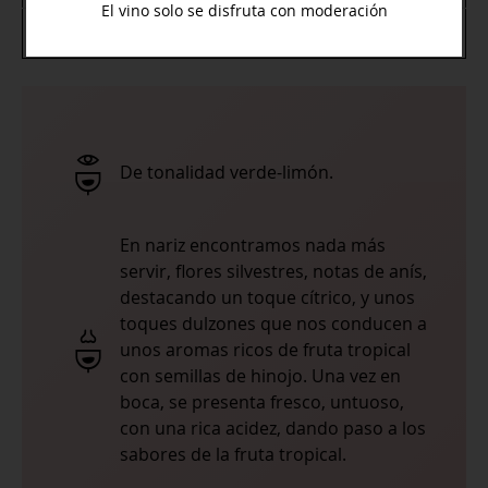
El vino solo se disfruta con moderación
Graduación Alcohólica
13º
De tonalidad verde-limón.
En nariz encontramos nada más
servir, flores silvestres, notas de anís,
destacando un toque cítrico, y unos
toques dulzones que nos conducen a
unos aromas ricos de fruta tropical
con semillas de hinojo. Una vez en
boca, se presenta fresco, untuoso,
con una rica acidez, dando paso a los
sabores de la fruta tropical.