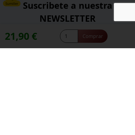
Suscribete a nuestra
Sumiller
NEWSLETTER
21,90
€
EL
*
Comprar
Dirección de correo electrónico:
NISPERO
contacte con nosotros
Necesitas ayuda,
ALBILLO
BLANCO
2024
*
He leído y acepto la
política de privacidad
.
cantidad
*
campos obligatorios
Información