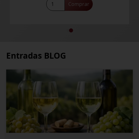
Latarce
Comprar
Gran
Seleccion
MAGNUM
2018
cantidad
Entradas BLOG