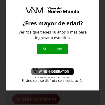
Aromas a cítricos y fruta de hueso
con notas florales.
Fresco y untoso, amabilidad en su
¿Eres mayor de edad?
paso por boca, destacando las frutas
Verifica que tienes 18 años o más para
tropicales y con un final afrutado
ingresar a este sitio
agradable.
Sí
No
Temperatura de servicio:
10º
¿Buscas algún vino en concreto y no lo
El vino solo se disfruta con moderación
encuentras en la web?
Contacta con nosotros