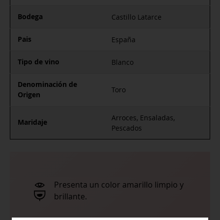
Bodega
Castillo Latarce
Pais
España
Tipo de vino
Blanco
Denominación de
Toro
Origen
Arroces, Ensaladas,
Maridaje
Pescados
Presenta un color amarillo limpio y
brillante.