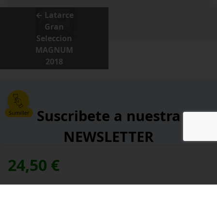
← Latarce
Gran
Seleccion
MAGNUM
2018
Suscribete a nuestra
Sumiller
NEWSLETTER
24,50
€
*
Dirección de correo electrónico:
contacte con nosotros
Necesitas ayuda,
*
He leído y acepto la
política de privacidad
.