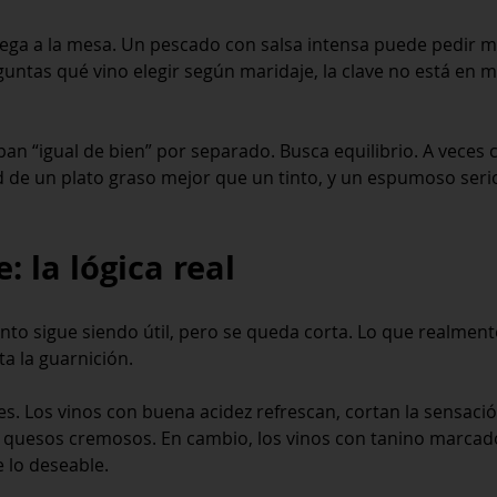
 llega a la mesa. Un pescado con salsa intensa puede pedir 
guntas qué vino elegir según maridaje, la clave no está en 
an “igual de bien” por separado. Busca equilibrio. A veces
d de un plato graso mejor que un tinto, y un espumoso seri
: la lógica real
nto sigue siendo útil, pero se queda corta. Lo que realmente
ta la guarnición.
es. Los vinos con buena acidez refrescan, cortan la sensaci
 quesos cremosos. En cambio, los vinos con tanino marcado 
 lo deseable.