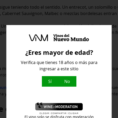
o sigue teniendo todo el sentido. Un entrecot, un solomillo 
ah, Cabernet Sauvignon, Malbec o mezclas bordelesas entran
a. Una ternera poco grasa o una elaboración delicada puede
ágeno y las especias reclaman vinos envolventes, pero con fre
¿Eres mayor de edad?
Verifica que tienes 18 años o más para
a mejor respuesta. Los quesos frescos y de pasta blanda s
ingresar a este sitio
nerosos secos o vinos con gran complejidad aromática.
Sí
No
pumoso brut
, un rosado seco o un tinto joven y jugoso p
ura y frescura como con estructura, según el corte y el cont
 en platos difíciles
El vino solo se disfruta con moderación