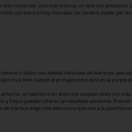
n vino contenido. Uno más intenso, un vino con presencia. Si
n tinto con barrica muy marcada. Un cordero asado, por el 
co, mineral o salino son aliados naturales de mariscos, pesc
ajan muy bien cuando el protagonismo está en la pureza d
 al horno, un salmón o un atún rojo aceptan vinos con más
o y fresco pueden ofrecer un resultado excelente. El error h
ndo de marisco exige más estructura que uno a la plancha co