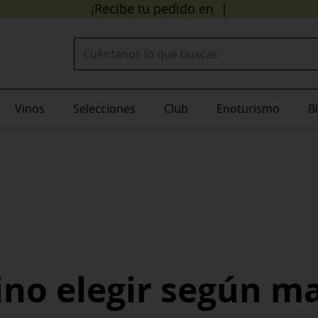
24/48 horas
¡Recibe tu pedido en
!
Buscar:
Vinos
Selecciones
Club
Enoturismo
B
ino elegir según ma