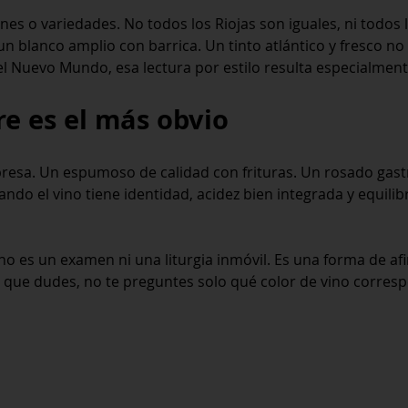
nes o variedades. No todos los Riojas son iguales, ni tod
e un blanco amplio con barrica. Un tinto atlántico y fresc
l Nuevo Mundo, esa lectura por estilo resulta especialmente
re es el más obvio
esa. Un espumoso de calidad con frituras. Un rosado gas
ando el vino tiene identidad, acidez bien integrada y equili
no es un examen ni una liturgia inmóvil. Es una forma de afin
z que dudes, no te preguntes solo qué color de vino corres