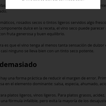
as, los espárragos, los vinagres muy marcados y el picante 
ado.
ticos, rosados secos o tintos ligeros servidos algo frescos
omponente dulce en la receta, el vino seco puede parecer má
con fruta generosa y buen equilibrio.
ra es que el vino tenga al menos tanta sensación de dulzor 
casi ninguno se lleva bien con un tinto seco potente.
 demasiado
 hay una forma práctica de reducir el margen de error. Primer
ensa en el elemento dominante: salsa, especia, ahumado, acid
ra platos ligeros, vinos ligeros. Para platos grasos, acidez
una fórmula infalible, pero evita la mayoría de los desajust