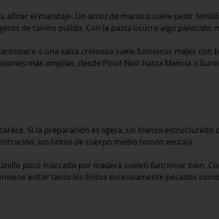
 afinar el maridaje. Un arroz de marisco suele pedir tensi
eros de tanino pulido. Con la pasta ocurre algo parecido: 
 carbonara o una salsa cremosa suele funcionar mejor con 
pciones más amplias, desde Pinot Noir hasta Mencía o Garnach
 parece. Si la preparación es ligera, un blanco estructurado
centración, los tintos de cuerpo medio toman ventaja.
ranillo poco marcado por madera suelen funcionar bien. Co
onviene evitar tanto los tintos excesivamente pesados como