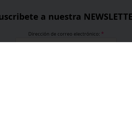
uscribete a nuestra NEWSLETT
*
Dirección de correo electrónico:
*
He leído y acepto la
política de privacidad
.
*
campos obligatorios
formación