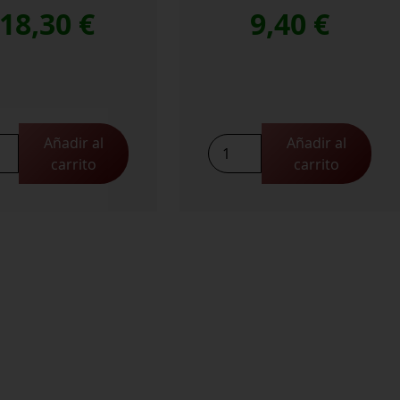
18,30
€
9,40
€
Añadir al
Añadir al
Viña
carrito
carrito
l
Pomal
Crianza
ca
cantidad
rva
idad