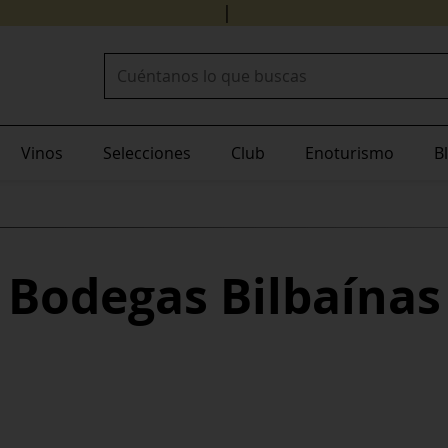
24/4
¡Recibe tu pedido en
Buscar:
Vinos
Selecciones
Club
Enoturismo
B
Bodegas Bilbaínas