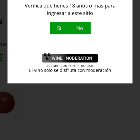
Verifica que tienes 18 años o más para
ingresar a este sitio
l
Sí
No
nas
€
El vino solo se disfruta con moderación
 al
to