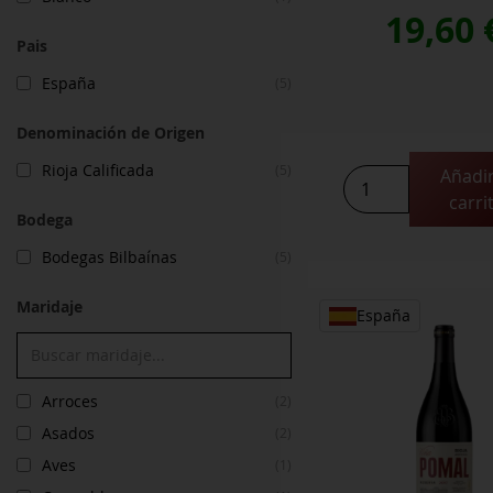
19,60
Pais
España
(5)
Denominación de Origen
Rioja Calificada
(5)
Añadir
La
carri
Vicalanda
Bodega
cantidad
Bodegas Bilbaínas
(5)
Maridaje
España
Arroces
(2)
Asados
(2)
Aves
(1)