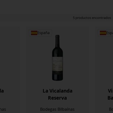
5 productos encontrados
España
Esp
da
La Vicalanda
V
Reserva
Ba
nas
Bodegas Bilbaínas
Bo