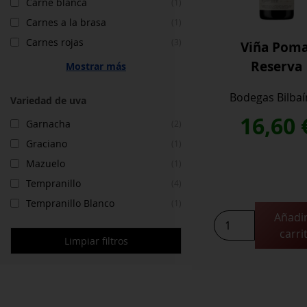
Carne blanca
(1)
Carnes a la brasa
(1)
Carnes rojas
(3)
Viña Poma
Reserva
Mostrar más
Bodegas Bilbaí
Variedad de uva
16,60
Garnacha
(2)
Graciano
(1)
Mazuelo
(1)
Tempranillo
(4)
Tempranillo Blanco
(1)
Añadir
Viña
carri
Pomal
Limpiar filtros
Reserva
cantidad