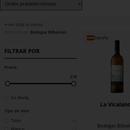
←
Ver toda la tienda
Bodegas Bilbaínas
Filtrando en:
España
FILTRAR POR
Precio
27€
–
En oferta
La Vicalan
Tipo de vino
Tinto
(4)
Bodegas Bilbaí
Blanco
(1)