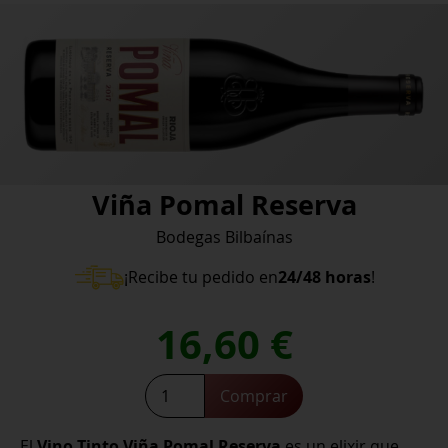
Viña Pomal Reserva
Bodegas Bilbaínas
¡Recibe tu pedido en
24/48 horas
!
16,60
€
Viña
Comprar
Pomal
Reserva
El
Vino Tinto Viña Pomal Reserva
es un elixir que