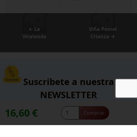
← La
Viña Pomal
Vicalanda
Crianza →
Suscribete a nuestra
Sumiller
NEWSLETTER
16,60
€
Viña
*
Comprar
Dirección de correo electrónico:
Pomal
contacte con nosotros
Necesitas ayuda,
Reserva
cantidad