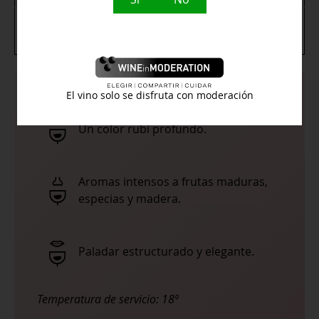
Graduación
13, 5º
Alcohólica
El vino solo se disfruta con moderación
Un color rubí profundo.
Aromas intensos a frutas maduras,
especias y madera.
Paladar estructurado y elegante.
Temperatura de servicio:
18º