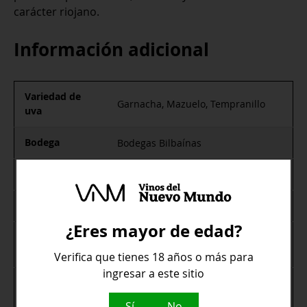
carácter riojano.
Información adicional
Variedad de
Garnacha, Mazuelo, Tempranillo
uva
Bodega
Bodegas Bilbaínas
Pais
España
Tipo de vino
Tinto
¿Eres mayor de edad?
Denominación
Rioja Calificada
de Origen
Verifica que tienes 18 años o más para
ingresar a este sitio
Asados, Carnes rojas, Caza,
Maridaje
Embutidos, Quesos curados
Sí
No