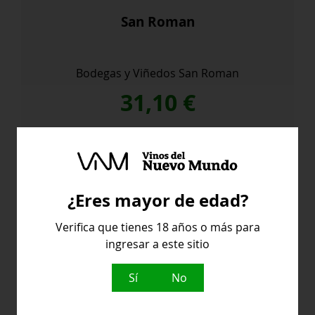
San Roman
Bodegas y Viñedos San Roman
31,10
€
San
Comprar
Roman
cantidad
¿Eres mayor de edad?
Verifica que tienes 18 años o más para
ingresar a este sitio
Sí
No