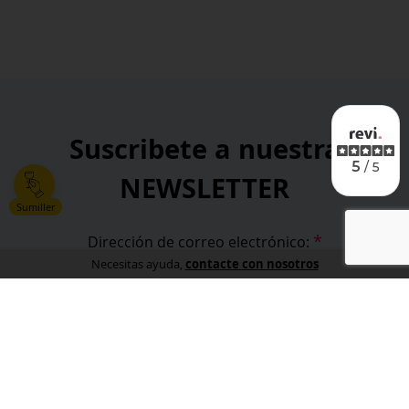
Suscribete a nuestra
5
/ 5
NEWSLETTER
Sumiller
*
Dirección de correo electrónico:
contacte con nosotros
Necesitas ayuda,
*
He leído y acepto la
política de privacidad
.
*
campos obligatorios