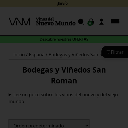
Skip
Envíos gratuitos
¡
to
content
0
OFERTAS
Descubre nuestras
Filtrar
Inicio
/
España
/ Bodegas y Viñedos San Roman
Bodegas y Viñedos San
Roman
Lee un poco sobre los vinos del nuevo y del viejo
mundo