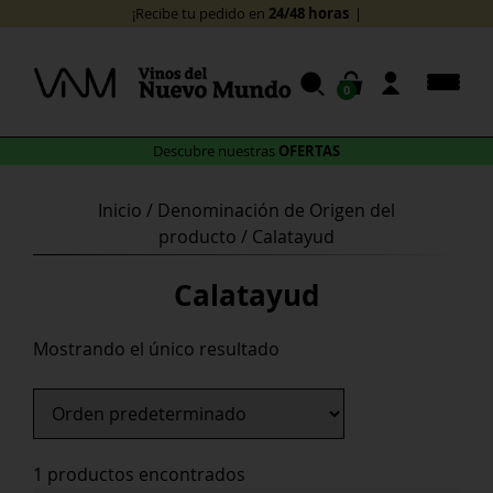
Skip
24/48 horas
¡Recibe tu pedido en
!
to
content
0
OFERTAS
Descubre nuestras
Inicio
/ Denominación de Origen del
producto / Calatayud
Calatayud
Mostrando el único resultado
1 productos encontrados