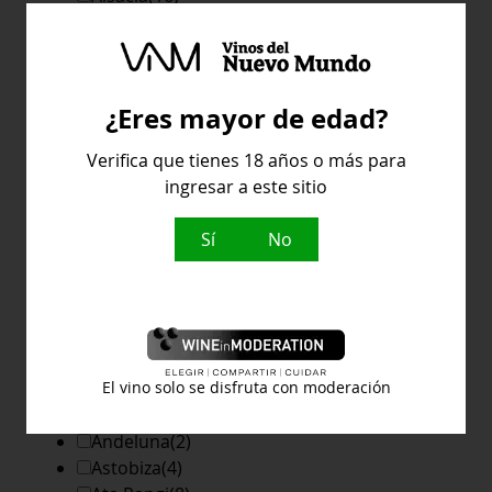
Azores
(2)
Barolo-canubi
(3)
Bierzo
(15)
Cádiz
(6)
¿Eres mayor de edad?
Mostrar más
Verifica que tienes 18 años o más para
ingresar a este sitio
Bodega
Sí
No
Abadia Retuerta
(4)
Adega DO Vulcao
(2)
El vino solo se disfruta con moderación
Alberto Nanclares
(18)
Andeluna
(2)
Astobiza
(4)