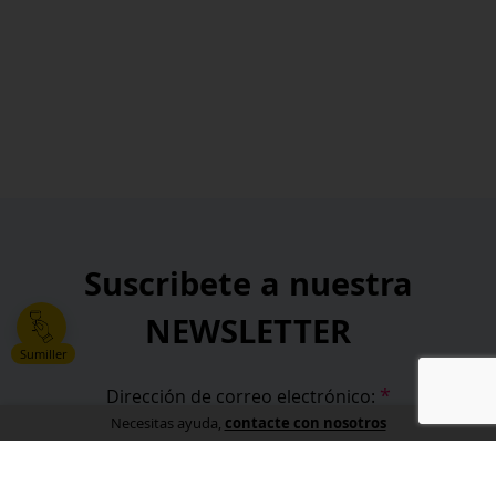
Suscribete a nuestra
NEWSLETTER
Sumiller
*
Dirección de correo electrónico:
contacte con nosotros
Necesitas ayuda,
*
He leído y acepto la
política de privacidad
.