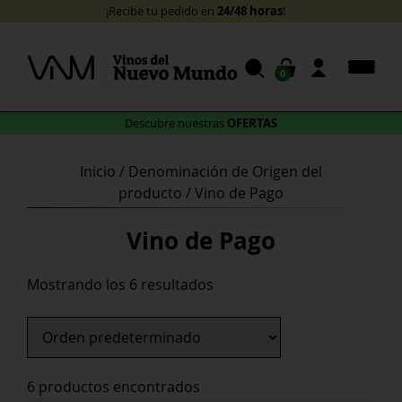
Skip
24/48 horas
¡Recibe tu pedido en
!
to
content
0
OFERTAS
Descubre nuestras
Inicio
/ Denominación de Origen del
producto / Vino de Pago
Vino de Pago
Mostrando los 6 resultados
6 productos encontrados