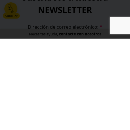
NEWSLETTER
Sumiller
*
Dirección de correo electrónico:
contacte con nosotros
Necesitas ayuda,
*
He leído y acepto la
política de privacidad
.
*
campos obligatorios
Información
Sobre nosotros