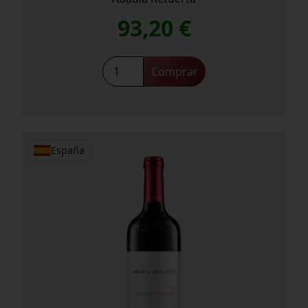
93,20
€
Abadia
Comprar
Retuerta
Pago
Valdebellón
cantidad
España