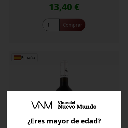
13,40
€
Pago
Comprar
Florentino
cantidad
España
¿Eres mayor de edad?