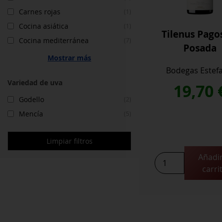
Carnes rojas
(1)
Cocina asiática
(1)
Tilenus Pago
Cocina mediterránea
(7)
Posada
Mostrar más
Bodegas Estef
Variedad de uva
19,70
Godello
(2)
Mencía
(5)
Limpiar filtros
Añadir
Tilenus
carri
Pagos
de
Posada
cantidad