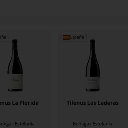
aña
España
enus La Florida
Tilenus Las Laderas
degas Estefanía
Bodegas Estefanía