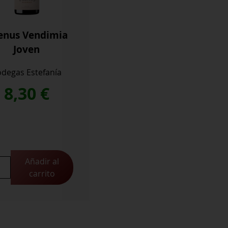
lenus Vendimia
Joven
degas Estefanía
8,30
€
Añadir al
us
carrito
imia
n
idad