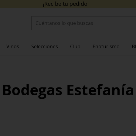
24/48 horas
¡Recibe tu pedido en
!
Buscar:
Vinos
Selecciones
Club
Enoturismo
B
Bodegas Estefanía