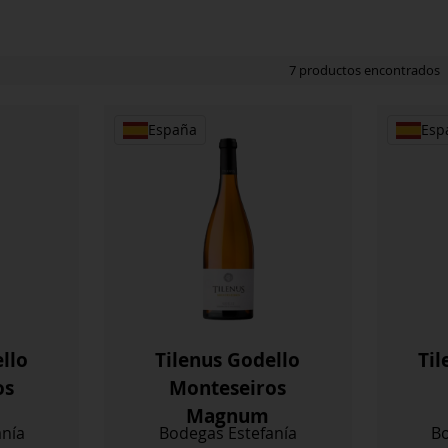
7 productos encontrados
España
Esp
llo
Tilenus Godello
Til
os
Monteseiros
Magnum
anía
Bodegas Estefanía
Bo