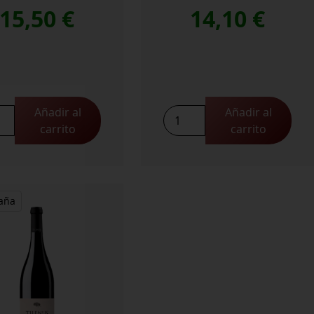
15,50
€
14,10
€
Añadir al
Añadir al
us
Tilenus
carrito
carrito
Las
da
Laderas
idad
cantidad
aña