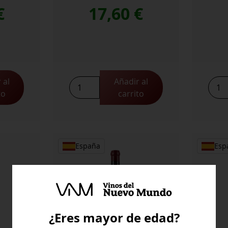
€
17,60
€
 al
Añadir al
Tilenus
Tilen
to
carrito
Godello
La
Monteseiros
Flori
Magnum
cant
cantidad
España
Esp
¿Eres mayor de edad?