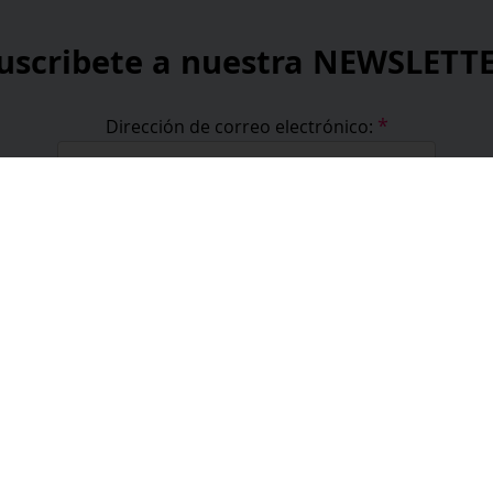
uscribete a nuestra NEWSLETT
*
Dirección de correo electrónico:
*
He leído y acepto la
política de privacidad
.
*
campos obligatorios
formación