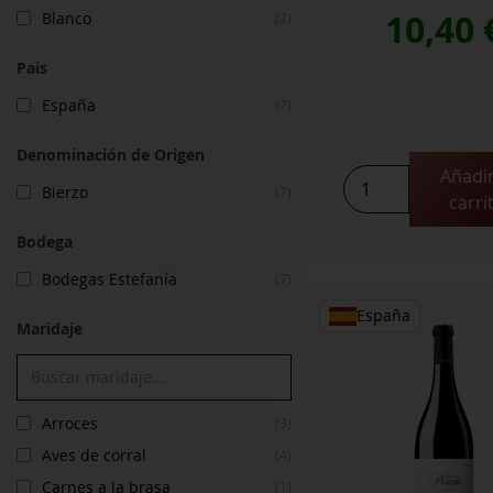
10,40
Blanco
(2)
Pais
España
(7)
Denominación de Origen
Añadir
Tilenus
Bierzo
(7)
carri
Godello
Monteseiros
Bodega
cantidad
Bodegas Estefanía
(7)
España
Maridaje
Arroces
(3)
Aves de corral
(4)
Carnes a la brasa
(1)