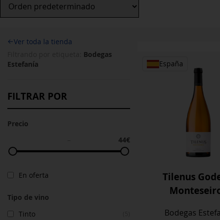
←
Ver toda la tienda
Bodegas
Filtrando por etiqueta:
Estefanía
España
FILTRAR POR
Precio
44€
–
Tilenus Gode
En oferta
Monteseir
Tipo de vino
Bodegas Estef
Tinto
(5)