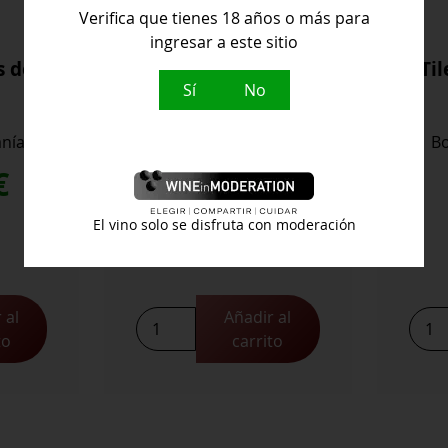
Verifica que tienes 18 años o más para
ingresar a este sitio
s de
Tilenus Pieros
Ti
Sí
No
anía
Bodegas Estefanía
Bo
€
43,80
€
El vino solo se disfruta con moderación
 al
Añadir al
Tilenus
Tilen
to
carrito
Pieros
Vend
cantidad
Jove
cant