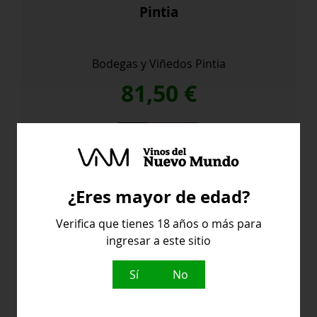
Pintia
Bodegas y Viñedos Pintia
81,50
€
Pintia
Comprar
cantidad
¿Eres mayor de edad?
Verifica que tienes 18 años o más para
ingresar a este sitio
Sí
No