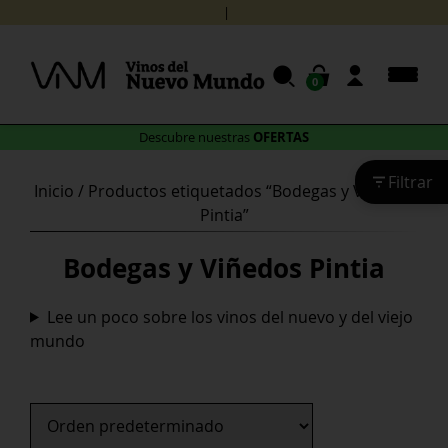
Skip
¡Recibe tu
to
content
0
OFERTAS
Descubre nuestras
Filtrar
Inicio
/ Productos etiquetados “Bodegas y Viñedos
Pintia”
Bodegas y Viñedos Pintia
Lee un poco sobre los vinos del nuevo y del viejo
mundo