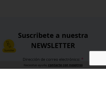
Suscribete a nuestra
NEWSLETTER
Sumiller
*
Dirección de correo electrónico:
contacte con nosotros
Necesitas ayuda,
*
He leído y acepto la
política de privacidad
.
*
campos obligatorios