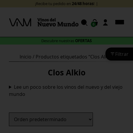
Skip
24/48 horas
¡Recibe tu pedido en
!
to
content
0
OFERTAS
Descubre nuestras
Filtrar
Inicio
/ Productos etiquetados “Clos Alkio”
Clos Alkio
Lee un poco sobre los vinos del nuevo y del viejo
mundo