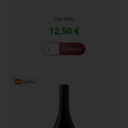
Clos Alkio
12,50
€
Catedral
Comprar
del
Poble
Clos
Alkio
cantidad
España