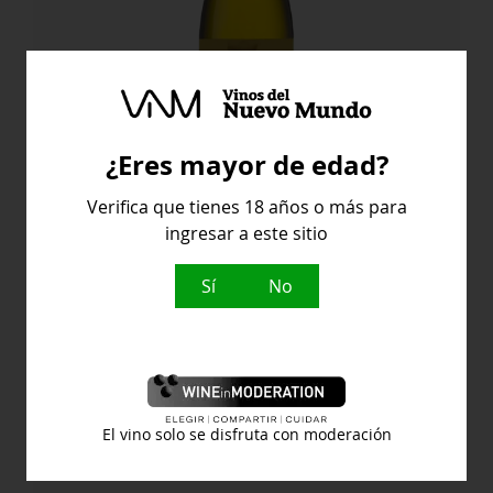
¿Eres mayor de edad?
Verifica que tienes 18 años o más para
JUAN GIL MOSCATEL SECO
ingresar a este sitio
Sí
No
Bodega Juan Gil
8,20
€
JUAN
Comprar
El vino solo se disfruta con moderación
GIL
MOSCATEL