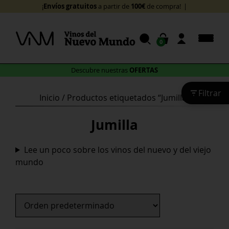
Skip
Envíos gratuitos
100€
¡
a partir de
to
content
0
OFERTAS
Descubre nuestras
Filtrar
Inicio
/ Productos etiquetados “Jumilla”
Jumilla
Lee un poco sobre los vinos del nuevo y del viejo
mundo