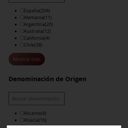
España
(204)
Alemania
(11)
Argentina
(20)
Australia
(12)
California
(4)
Chile
(38)
Mostrar más
Denominación de Origen
Alicante
(4)
Alsacia
(16)
Azores
(2)