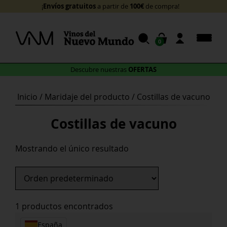
Skip
Envíos gratuitos
100€
¡
a partir de
de compra!
to
content
0
OFERTAS
Descubre nuestras
Inicio
/ Maridaje del producto / Costillas de vacuno
Costillas de vacuno
Mostrando el único resultado
1 productos encontrados
España