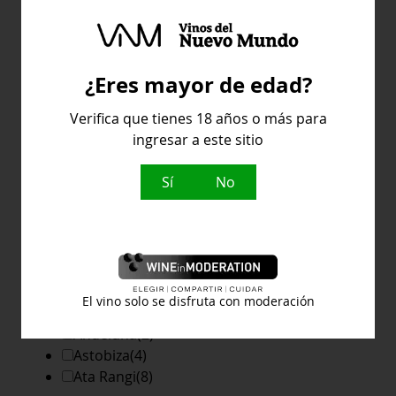
Barolo-canubi
(3)
Bierzo
(15)
Cádiz
(6)
¿Eres mayor de edad?
Mostrar más
Verifica que tienes 18 años o más para
ingresar a este sitio
Bodega
Sí
No
Abadia Retuerta
(4)
Adega DO Vulcao
(2)
El vino solo se disfruta con moderación
Alberto Nanclares
(18)
Andeluna
(2)
Astobiza
(4)
Ata Rangi
(8)