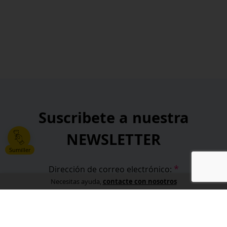
Suscribete a nuestra
NEWSLETTER
Sumiller
*
Dirección de correo electrónico:
contacte con nosotros
Necesitas ayuda,
*
He leído y acepto la
política de privacidad
.