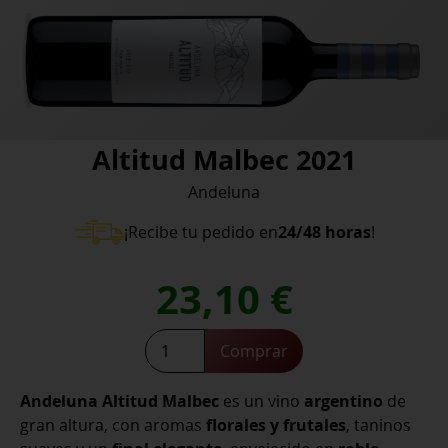
Altitud Malbec 2021
Andeluna
¡Recibe tu pedido en
24/48 horas
!
23,10
€
Altitud
Comprar
Malbec
2021
Andeluna Altitud Malbec
es un vino
argentino
de
cantidad
gran altura, con aromas
florales y frutales
, taninos