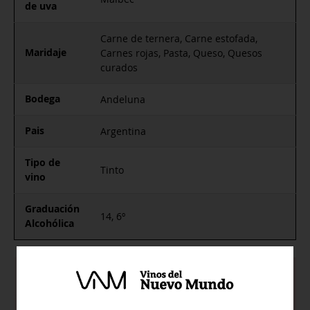
de uva
Carne de ternera, Carne estofada,
Maridaje
Carnes rojas, Pasta, Queso, Quesos
curados
Bodega
Andeluna
Pais
Argentina
Tipo de
Tinto
vino
Graduación
14, 6º
Alcohólica
De color violeta intenso, oscuro, con