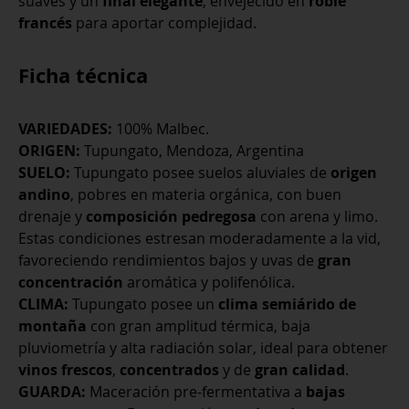
suaves y un
final elegante
, envejecido en
roble
francés
para aportar complejidad.
Ficha técnica
VARIEDADES:
100% Malbec.
ORIGEN:
Tupungato, Mendoza, Argentina
SUELO:
Tupungato posee suelos aluviales de
origen
andino
, pobres en materia orgánica, con buen
drenaje y
composición pedregosa
con arena y limo.
Estas condiciones estresan moderadamente a la vid,
favoreciendo rendimientos bajos y uvas de
gran
concentración
aromática y polifenólica.
CLIMA:
Tupungato posee un
clima semiárido de
montaña
con gran amplitud térmica, baja
pluviometría y alta radiación solar, ideal para obtener
vinos frescos
,
concentrados
y de
gran calidad
.
GUARDA:
Maceración pre-fermentativa a
bajas