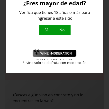
¿Eres mayor de edad?
profundidad.
Verifica que tienes 18 años o más para
En nariz amplio aroma floral,
ingresar a este sitio
especialmente violetas y frutos rojos,
frambuesas y fresas.
Sí
No
En boca presenta taninos suaves de
gran volumen, que le otorgan un final
prolongado y refinado
El vino solo se disfruta con moderación
Temperatura de servicio:
16º
¿Buscas algún vino en concreto y no lo
encuentras en la web?