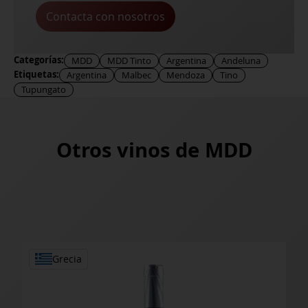
Contacta con nosotros
Categorías:
MDD
MDD Tinto
Argentina
Andeluna
Etiquetas:
Argentina
Malbec
Mendoza
Tino
Tupungato
Otros vinos de
MDD
Grecia