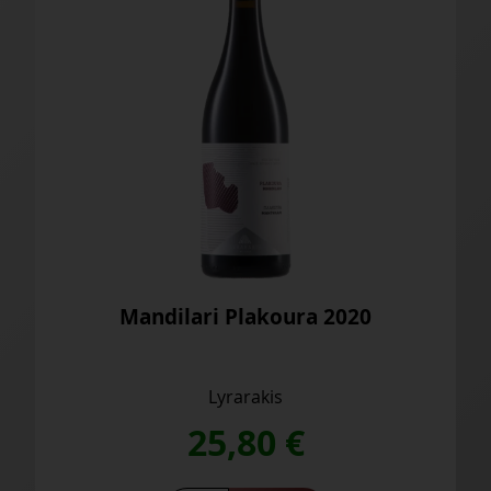
Thrapsathiri Rouma 2024
Lyrarakis
25,80
€
20
Saber más