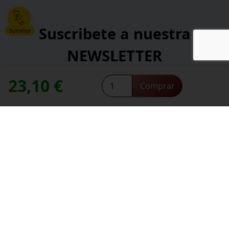
Suscribete a nuestra
Sumiller
NEWSLETTER
23,10
€
Altitud
*
Comprar
Dirección de correo electrónico:
Malbec
contacte con nosotros
Necesitas ayuda,
2021
cantidad
*
He leído y acepto la
política de privacidad
.
*
campos obligatorios