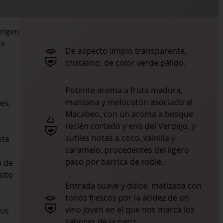
origen
ts
De aspecto limpio transparente,
cristalino, de color verde pálido.
Potente aroma a fruta madura,
manzana y melocotón asociado al
es,
Macabeo, con un aroma a bosque
recién cortado y eno del Verdejo, y
sutiles notas a coco, vainilla y
ste
caramelo, procedentes del ligero
paso por barrica de roble.
a de
sito
Entrada suave y dulce, matizada con
tonos frescos por la acidez de un
vino joven en el que nos marca los
Sus
sabores de la nariz.