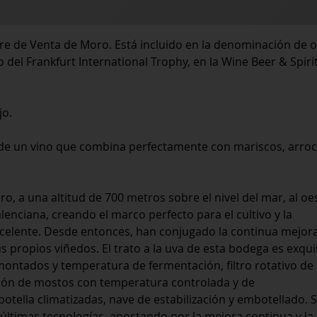
re de Venta de Moro. Está incluido en la denominación de 
del Frankfurt International Trophy, en la Wine Beer & Spiri
jo.
a de un vino que combina perfectamente con mariscos, arroc
, a una altitud de 700 metros sobre el nivel del mar, al oe
alenciana, creando el marco perfecto para el cultivo y la
xcelente. Desde entonces, han conjugado la continua mejor
us propios viñedos. El trato a la uva de esta bodega es exqui
ontados y temperatura de fermentación, filtro rotativo de
ción de mostos con temperatura controlada y de
otella climatizadas, nave de estabilización y embotellado. 
últimas tecnologías, apostando por la mejora continua y la