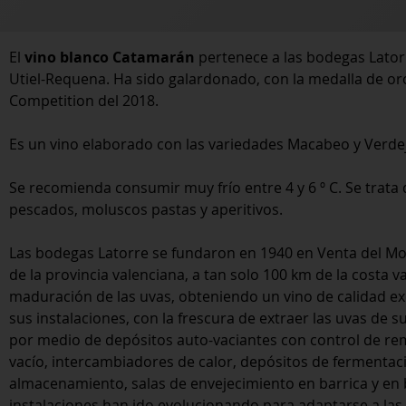
El
vino blanco Catamarán
pertenece a las bodegas Lator
Utiel-Requena. Ha sido galardonado, con la medalla de oro 
Competition del 2018.
Es un vino elaborado con las variedades Macabeo y Verde
Se recomienda consumir muy frío entre 4 y 6 º C. Se trat
pescados, moluscos pastas y aperitivos.
Las bodegas Latorre se fundaron en 1940 en Venta del Moro
de la provincia valenciana, a tan solo 100 km de la costa v
maduración de las uvas, obteniendo un vino de calidad e
sus instalaciones, con la frescura de extraer las uvas de s
por medio de depósitos auto-vaciantes con control de rem
vacío, intercambiadores de calor, depósitos de fermenta
almacenamiento, salas de envejecimiento en barrica y en b
instalaciones han ido evolucionando para adaptarse a las 