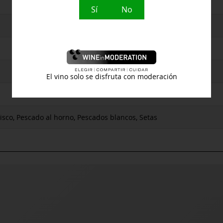
Sí
No
El vino solo se disfruta con moderación
risco, Pescado al horno, Pescados blancos, Setas