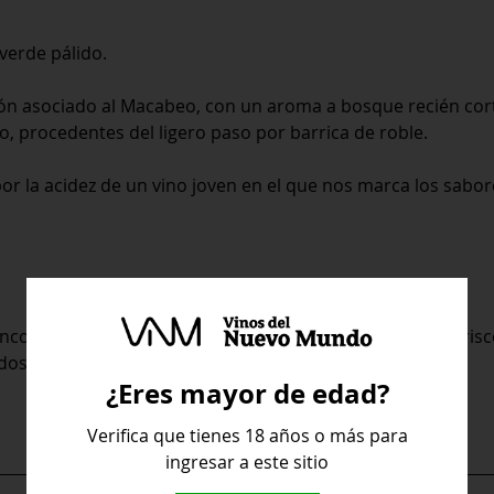
 verde pálido.
ón asociado al Macabeo, con un aroma a bosque recién co
elo, procedentes del ligero paso por barrica de roble.
or la acidez de un vino joven en el que nos marca los sabor
ancos. Su perfil gastronómico combina muy bien con maris
ados al horno.
¿Eres mayor de edad?
Verifica que tienes 18 años o más para
ingresar a este sitio