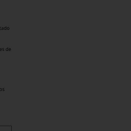
rtado
es de
cos