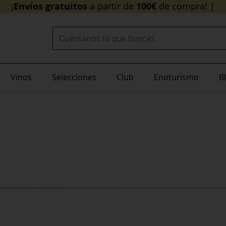
Envíos gratuitos
¡
a partir de
Buscar:
Vinos
Selecciones
Club
Enoturismo
B