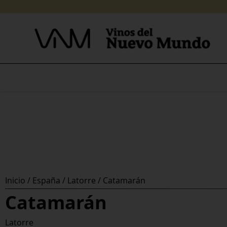
Skip
to
content
Inicio
/
España
/
Latorre
/ Catamarán
Catamarán
Latorre