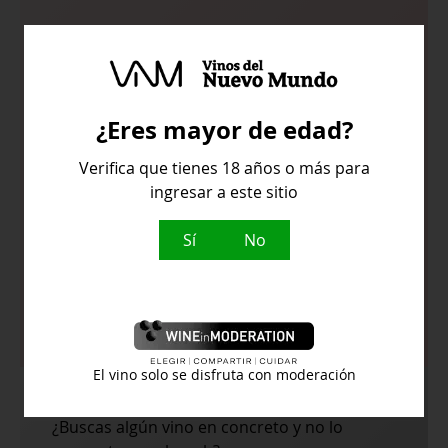
Color profundo rojo rubí
¿Eres mayor de edad?
Notas de frutas rojas maduras,
Verifica que tienes 18 años o más para
especias dulces y toques balsámicos
ingresar a este sitio
En boca expresivo y elegante, con
Sí
No
taninos bien integrados a la vez que
estructurado, nos lleva a un final
persistente y equilibrado
El vino solo se disfruta con moderación
¿Buscas algún vino en concreto y no lo