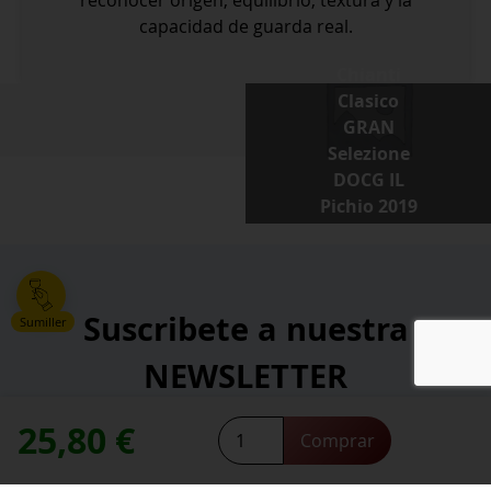
reconocer origen, equilibrio, textura y la
capacidad de guarda real.
Chianti
Clasico
GRAN
Selezione
DOCG IL
Pichio 2019
→
Suscribete a nuestra
Sumiller
NEWSLETTER
25,80
€
Chianti
*
Comprar
Dirección de correo electrónico:
Clasico
contacte con nosotros
Necesitas ayuda,
Reserva