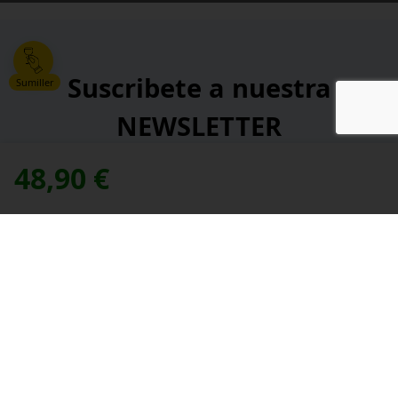
Suscribete a nuestra
Sumiller
NEWSLETTER
48,90
€
*
Dirección de correo electrónico:
contacte con nosotros
Necesitas ayuda,
*
He leído y acepto la
política de privacidad
.
*
campos obligatorios