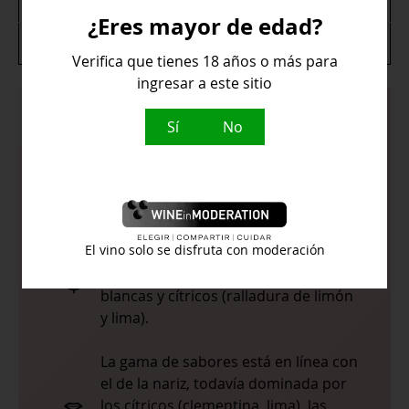
Maridaje
Arroces, Pescados
¿Eres mayor de edad?
Variedad de uva
Riesling
Verifica que tienes 18 años o más para
ingresar a este sitio
Sí
No
La capa es de color amarillo limón
con reflejos verdosos de intensidad
media
En nariz es marcado, agradable e
intenso. Percibimos un dominante de
El vino solo se disfruta con moderación
aromas de delicados vegetales, flores
blancas y cítricos (ralladura de limón
y lima).
La gama de sabores está en línea con
el de la nariz, todavía dominada por
los cítricos (clementina, lima), las