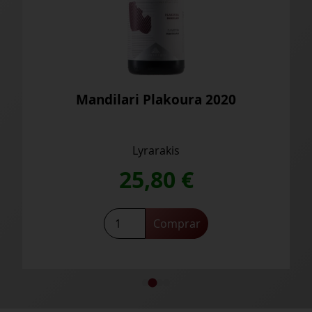
dilari Plakoura 2020
Thrapsath
Lyrarakis
Ly
25,80
€
25
Mandilari
Comprar
Sa
Plakoura
2020
cantidad