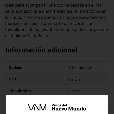
Ideal para acompañar una cocina basada en el mar,
se puede asociar a unos mejillones rellenos como en
la ciudad francesa de Sète, una nage de crustáceos y
mariscos en costra, un risotto de té verde con
medallones de bogavante o un queso de cabra, como
el Pouligny Saint Pierre
Información adicional
Bodega
Schlumberger
Pais
Francia
Tipo de vino
Blanco
Denominación de Origen
Alsacia