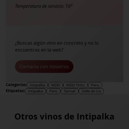
Temperatura de servicio:
16º
¿Buscas algún vino en concreto y no lo
encuentras en la web?
Contacta con nosotros
Categorías:
Intipalka
MDD
MDD Tinto
Peru
Etiquetas:
Intipalka
Perú
Tannat
Valle de Ica
Otros vinos de
Intipalka