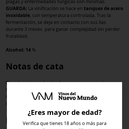
plagas y enfermedades fúngicas son mínimas.
GUARDA:
La vinificación se hace en
tanques de acero
inoxidable
, con temperatura controlada. Tras la
fermentación, se deja en contacto con sus lías
durante 3 meses para ganar complejidad sin perder
frutalidad.
Alcohol: 14
%
Notas de cata
De color rojo profundo. Aromas que recuerdan a
frutas rojas y negras. En boca, se percibe sensaciones
frutales y especiadas con taninos maduros y
redondos, de buen volumen y largo final.
¿Eres mayor de edad?
Maridaje
Verifica que tienes 18 años o más para