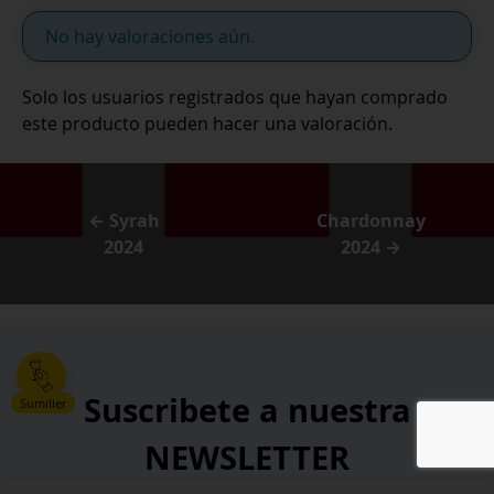
No hay valoraciones aún.
Solo los usuarios registrados que hayan comprado
este producto pueden hacer una valoración.
← Syrah
Chardonnay
2024
2024 →
Suscribete a nuestra
Sumiller
NEWSLETTER