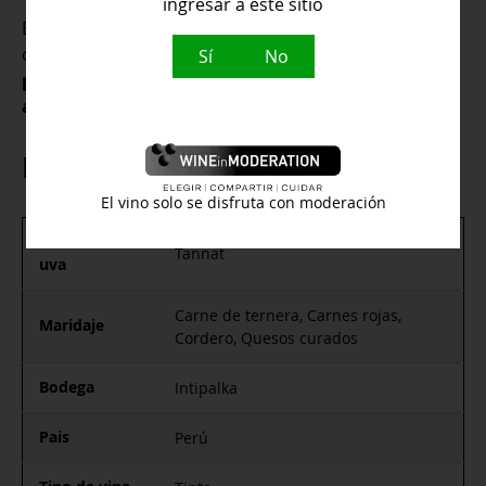
ingresar a este sitio
El vino
Tannat Intipalka
de Perú marida muy bien
con
carnes rojas asadas o estofadas, cordero,
Sí
No
platos criollos contundentes y quesos curados o
ahumados
.
Información adicional
El vino solo se disfruta con moderación
Variedad de
Tannat
uva
Carne de ternera, Carnes rojas,
Maridaje
Cordero, Quesos curados
Bodega
Intipalka
Pais
Perú