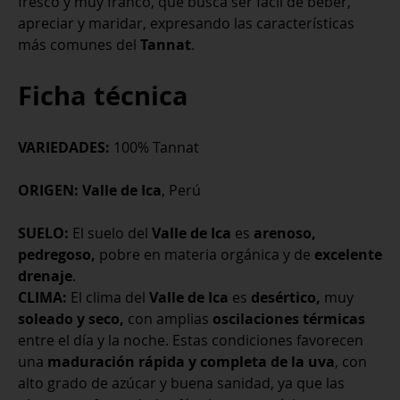
fresco y muy franco, que busca ser fácil de beber,
apreciar y maridar, expresando las características
más comunes del
Tannat
.
Ficha técnica
VARIEDADES:
100% Tannat
ORIGEN:
Valle de Ica
, Perú
SUELO:
El suelo del
Valle de Ica
es
arenoso,
pedregoso,
pobre en materia orgánica y de
excelente
drenaje
.
CLIMA:
El clima del
Valle de Ica
es
desértico,
muy
soleado y seco,
con amplias
oscilaciones térmicas
entre el día y la noche. Estas condiciones favorecen
una
maduración rápida y completa de la uva
, con
alto grado de azúcar y buena sanidad, ya que las