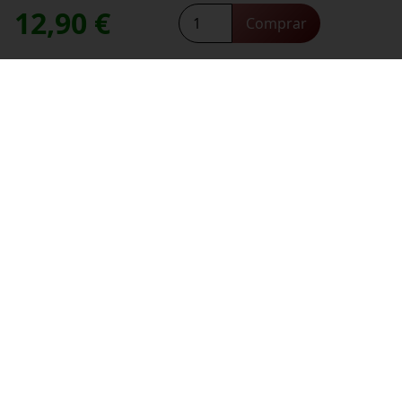
12,90
€
Tannat
*
Comprar
Dirección de correo electrónico:
2024
contacte con nosotros
Necesitas ayuda,
cantidad
*
He leído y acepto la
política de privacidad
.
*
campos obligatorios
Información
Sobre nosotros
Profesionales
Club de Vinos del Nuevo Mundo
¿Quieres conocer el Nuevo Mundo?