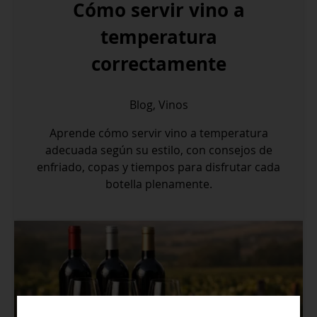
Cómo servir vino a
temperatura
correctamente
Blog
,
Vinos
Aprende cómo servir vino a temperatura
adecuada según su estilo, con consejos de
enfriado, copas y tiempos para disfrutar cada
botella plenamente.