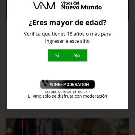
¿Eres mayor de edad?
Verifica que tienes 18 años o más para
Qué significa crianza,
ingresar a este sitio
reserva y gran reserva
Sí
No
Blog
,
Vinos
Entiende qué significa crianza, reserva y gran
reserva: tiempos de envejecimiento, estilos,
regiones y claves para elegir cada botella con
El vino solo se disfruta con moderación
criterio propio.