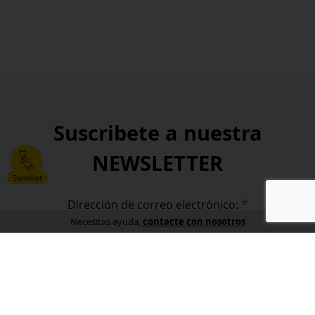
Suscribete a nuestra
NEWSLETTER
Sumiller
*
Dirección de correo electrónico:
contacte con nosotros
Necesitas ayuda,
*
He leído y acepto la
política de privacidad
.
*
campos obligatorios