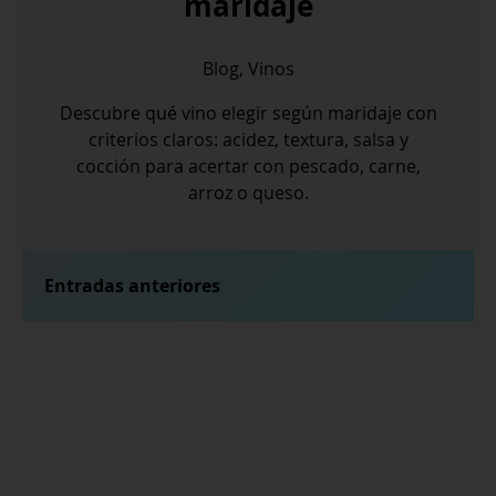
maridaje
Blog
,
Vinos
Descubre qué vino elegir según maridaje con
criterios claros: acidez, textura, salsa y
cocción para acertar con pescado, carne,
arroz o queso.
Navegación
Entradas anteriores
de
entradas