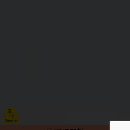
Sumiller
conocerlo
¿Quieres
?