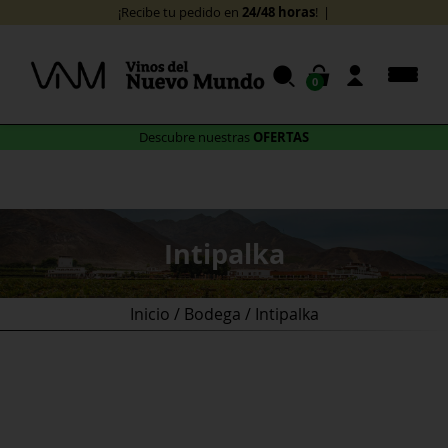
Skip
24/48 horas
¡Recibe tu pedido en
!
to
content
0
OFERTAS
Descubre nuestras
Intipalka
Inicio
/
Bodega
/ Intipalka