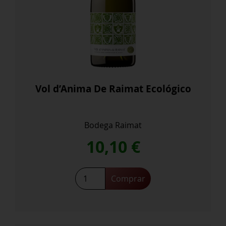
Vol d’Anima De Raimat Ecológico
Bodega Raimat
10,10
€
Vol
Comprar
d'Anima
De
Raimat
Ecológico