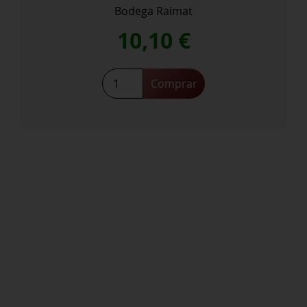
Bodega Raimat
10,10
€
Vol
Comprar
D’
Anima
De
Raimat
Ecológico
cantidad