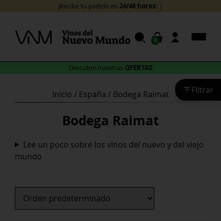
Skip
24/48 horas
¡Recibe tu pedido en
!
to
content
0
OFERTAS
Descubre nuestras
Filtrar
Inicio
/
España
/ Bodega Raimat
Bodega Raimat
Lee un poco sobre los vinos del nuevo y del viejo
mundo