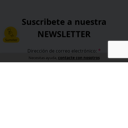
Suscribete a nuestra
NEWSLETTER
Sumiller
*
Dirección de correo electrónico:
contacte con nosotros
Necesitas ayuda,
*
He leído y acepto la
política de privacidad
.
*
campos obligatorios