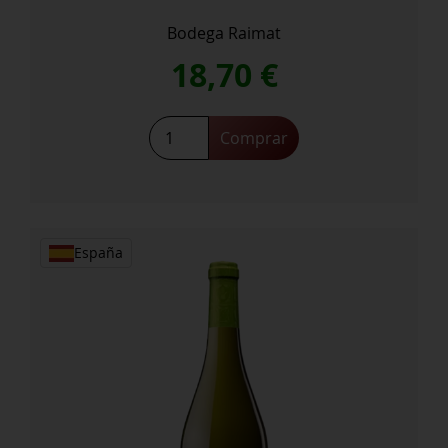
Bodega Raimat
18,70
€
Raimat
Comprar
Turons
De
La
Pleta
cantidad
España