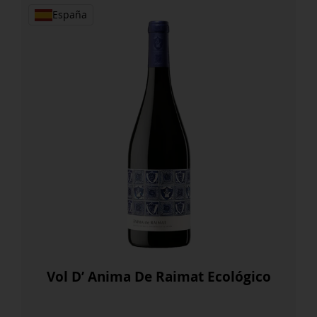
cantidad
España
Vol D’ Anima De Raimat Ecológico