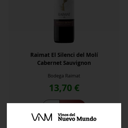
Raimat El Silenci del Molí
Cabernet Sauvignon
Bodega Raimat
13,70
€
Comprar