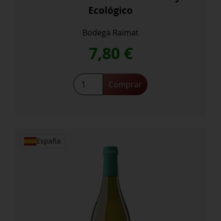
Ecológico
Bodega Raimat
7,80
€
Castell
Comprar
de
Raimat
Chardonnay
Ecológico
cantidad
España