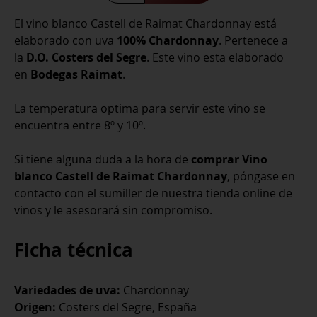
Raimat
El vino blanco Castell de Raimat Chardonnay está
Chardonnay
elaborado con uva
100% Chardonnay
. Pertenece a
Ecológico
la
D.O. Costers del Segre
. Este vino esta elaborado
cantidad
en
Bodegas Raimat
.
La temperatura optima para servir este vino se
encuentra entre 8º y 10º.
Si tiene alguna duda a la hora de
comprar Vino
blanco Castell de Raimat Chardonnay
, póngase en
contacto con el sumiller de nuestra tienda online de
vinos y le asesorará sin compromiso.
Ficha técnica
Variedades de uva:
Chardonnay
Origen:
Costers del Segre, España