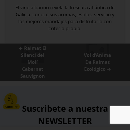
El vino albariño revela la frescura atlántica de
Galicia: conoce sus aromas, estilos, servicio y
los mejores maridajes para disfrutarlo con
criterio propio.
← Raimat El
Silenci del
Vol d’Anima
Molí
De Raimat
Cabernet
Ecológico →
Sauvignon
Suscribete a nuestra
Sumiller
NEWSLETTER