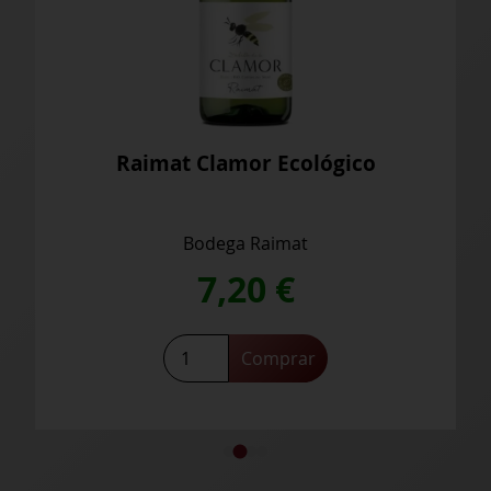
Raimat Clamor Ecológico
Raim
Bodega Raimat
7,20
€
Comprar