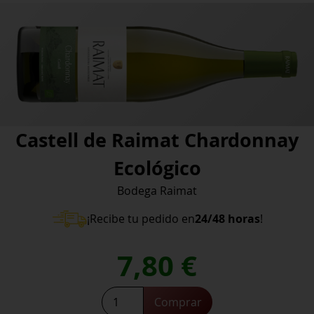
Castell de Raimat Chardonnay
Ecológico
Bodega Raimat
¡Recibe tu pedido en
24/48 horas
!
7,80
€
Castell
Comprar
de