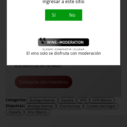
ingresar a este sitio
paso suave. Destacan recuerdos a
fruta madura y cítricos.
Sí
No
Temperatura de servicio:
8º
El vino solo se disfruta con moderación
¿Buscas algún vino en concreto y no lo
encuentras en la web?
Contacta con nosotros
Categorías:
Bodega Raimat
España
VPR
VPR Blanco
Etiquetas:
Bodega Raimat
Chardonnay
Costers del Segre
España
Vino Blanco