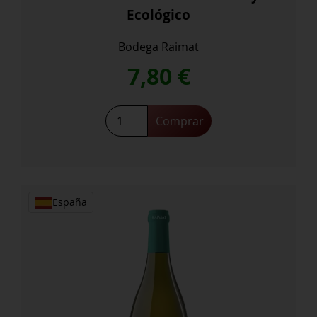
Ecológico
Bodega Raimat
7,80
€
Castell
Comprar
de
Raimat
Chardonnay
Ecológico
cantidad
España