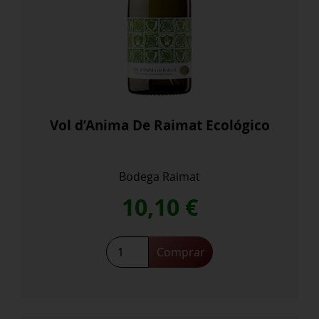
Vol d’Anima De Raimat Ecológico
Bodega Raimat
10,10
€
Vol
Comprar
d'Anima
De
Raimat
Ecológico