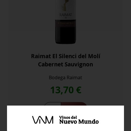
Raimat El Silenci del Molí
Cabernet Sauvignon
Bodega Raimat
13,70
€
Comprar