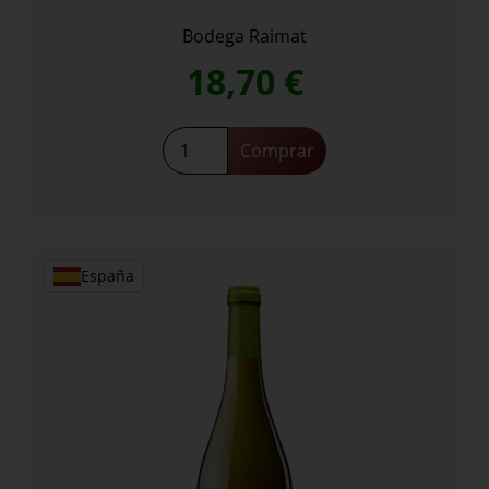
Bodega Raimat
18,70
€
Raimat
Comprar
Turons
De
La
Pleta
cantidad
España