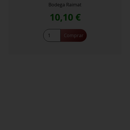
Bodega Raimat
10,10
€
Vol
Comprar
D’
Anima
De
Raimat
Ecológico
cantidad