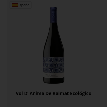
cantidad
España
Vol D’ Anima De Raimat Ecológico