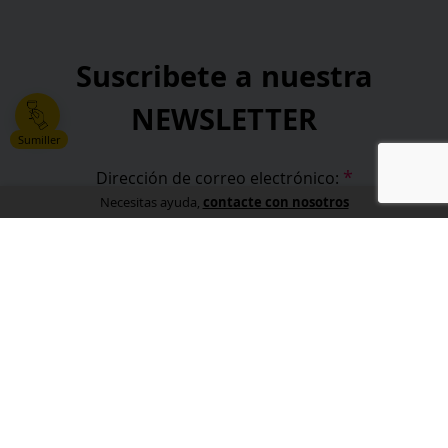
Suscribete a nuestra
NEWSLETTER
Sumiller
*
Dirección de correo electrónico:
contacte con nosotros
Necesitas ayuda,
*
He leído y acepto la
política de privacidad
.
*
campos obligatorios