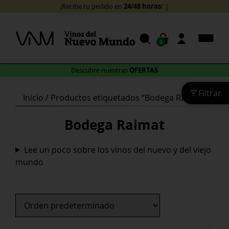
Skip
24/48 horas
¡Recibe tu pedido en
!
to
content
0
OFERTAS
Descubre nuestras
Filtrar
Inicio
/ Productos etiquetados “Bodega Raimat”
Bodega Raimat
Lee un poco sobre los vinos del nuevo y del viejo
mundo