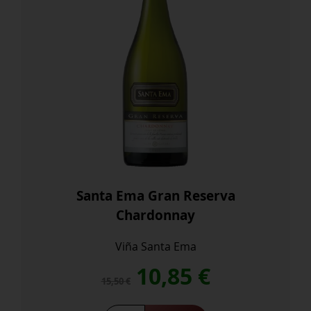
Santa Ema Gran Reserva
Chardonnay
Viña Santa Ema
El
El
10,85
€
15,50
€
precio
precio