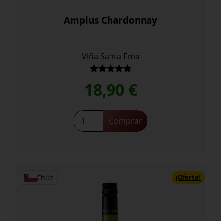
Amplus Chardonnay
Viña Santa Ema
Valorado con
18,90
€
5.00
de 5
Amplus
Comprar
Chardonnay
cantidad
¡Oferta!
Chile