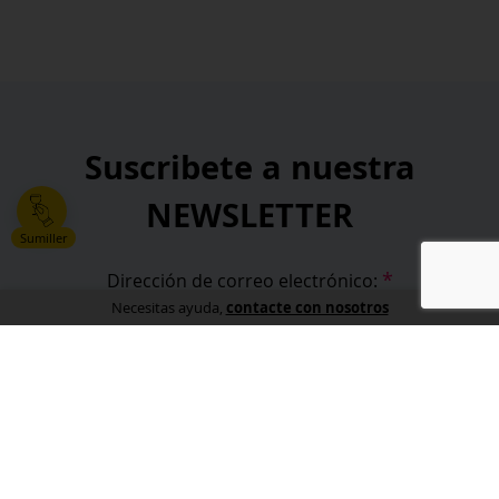
Suscribete a nuestra
NEWSLETTER
Sumiller
*
Dirección de correo electrónico:
contacte con nosotros
Necesitas ayuda,
*
He leído y acepto la
política de privacidad
.
*
campos obligatorios