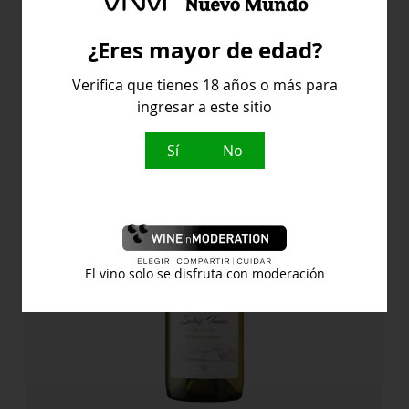
Alta
original
actual
Collection
¿Eres mayor de edad?
Chardonnay
era:
es:
cantidad
Verifica que tienes 18 años o más para
18,50 €.
12,95 €.
Chile
ingresar a este sitio
Sí
No
El vino solo se disfruta con moderación