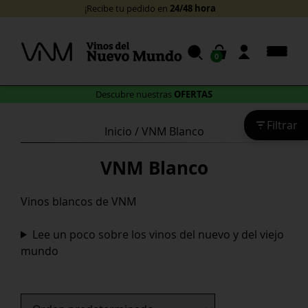
Skip
24/48 horas
¡Recibe tu pedido en
!
to
content
0
OFERTAS
Descubre nuestras
Filtrar
Inicio
/ VNM Blanco
VNM Blanco
Vinos blancos de VNM
Lee un poco sobre los vinos del nuevo y del viejo
mundo