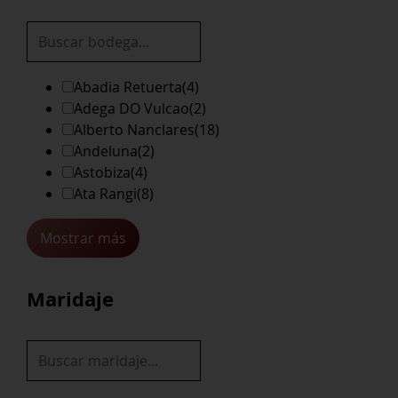
Abadia Retuerta
(4)
Adega DO Vulcao
(2)
Alberto Nanclares
(18)
Andeluna
(2)
Astobiza
(4)
Ata Rangi
(8)
Mostrar más
Maridaje