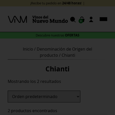
Skip
24/48 horas
¡Recibe tu pedido en
!
to
content
0
OFERTAS
Descubre nuestras
Inicio
/ Denominación de Origen del
producto / Chianti
Chianti
Mostrando los 2 resultados
2 productos encontrados