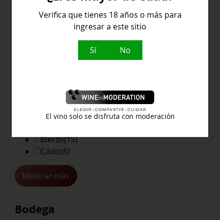
Verifica que tienes 18 años o más para
ingresar a este sitio
Denominación de Origen
Sí
No
Alicante
(4)
Alsacia
(16)
Azores
(2)
El vino solo se disfruta con moderación
Barolo-canubi
(3)
Bierzo
(15)
Cádiz
(6)
Mostrar más
Bodega