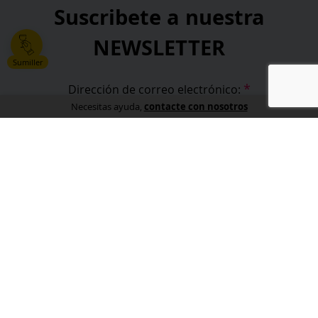
Suscribete a nuestra
NEWSLETTER
Sumiller
*
Dirección de correo electrónico:
contacte con nosotros
Necesitas ayuda,
*
He leído y acepto la
política de privacidad
.
*
campos obligatorios
Información