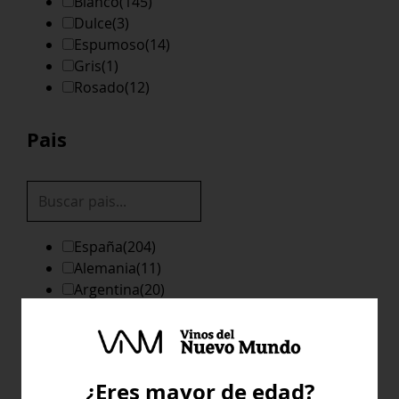
Blanco
(145)
Dulce
(3)
Espumoso
(14)
Gris
(1)
Rosado
(12)
Pais
España
(204)
Alemania
(11)
Argentina
(20)
Australia
(12)
California
(4)
Chile
(38)
¿Eres mayor de edad?
Mostrar más