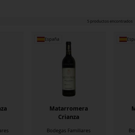
5 productos encontrados
España
Esp
nza
Matarromera
M
Crianza
ares
Bodegas Familiares
Bo