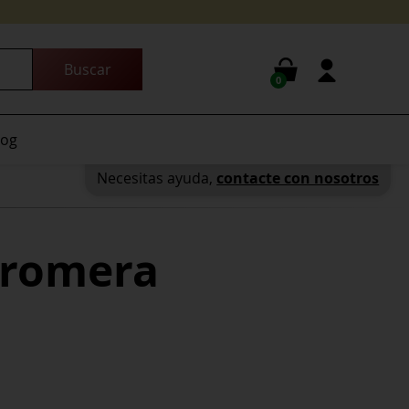
0
log
Necesitas ayuda,
contacte con nosotros
rromera