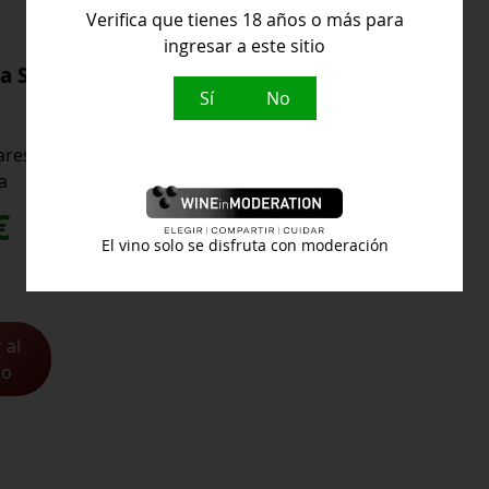
Verifica que tienes 18 años o más para
ingresar a este sitio
a Sin
Sí
No
ares
a
€
El vino solo se disfruta con moderación
 al
to