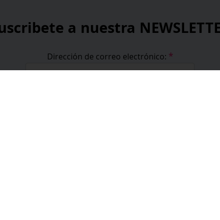
uscribete a nuestra NEWSLETT
*
Dirección de correo electrónico:
*
He leído y acepto la
política de privacidad
.
*
campos obligatorios
formación