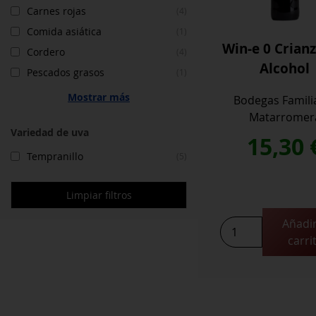
Carnes rojas
(4)
Comida asiática
(1)
Win-e 0 Crianz
Cordero
(4)
Alcohol
Pescados grasos
(1)
Mostrar más
Bodegas Famili
Matarromer
Variedad de uva
15,30
Tempranillo
(5)
Limpiar filtros
Añadir
Win-
carri
e
0
Crianza
Sin
Alcohol