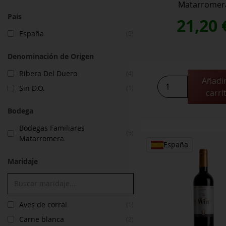
Matarromer
Pais
21,20
España
(5)
Denominación de Origen
Ribera Del Duero
(4)
Añadir
Emina
Sin D.O.
(1)
carri
Crianza
cantidad
Bodega
Bodegas Familiares
(5)
Matarromera
España
Maridaje
Aves de corral
(1)
Carne blanca
(2)