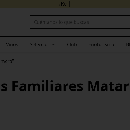
24/48 ho
¡Recibe tu pedido en
Buscar:
Vinos
Selecciones
Club
Enoturismo
B
omera”
s Familiares Mata