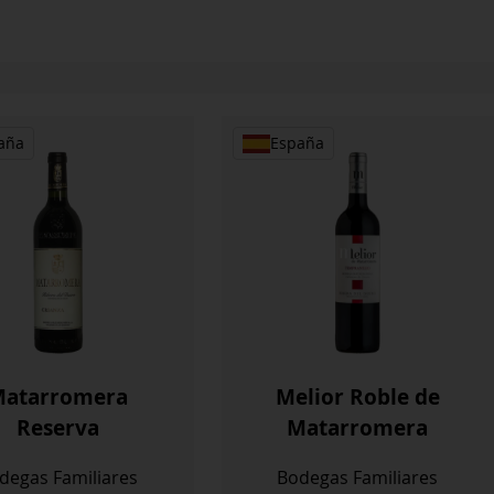
aña
España
atarromera
Melior Roble de
Reserva
Matarromera
degas Familiares
Bodegas Familiares