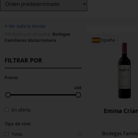
←
Ver toda la tienda
Bodegas
Filtrando por etiqueta:
Familiares Matarromera
España
FILTRAR POR
Precio
44€
–
Emina Cria
En oferta
Tipo de vino
Bodegas Famili
Tinto
(5)