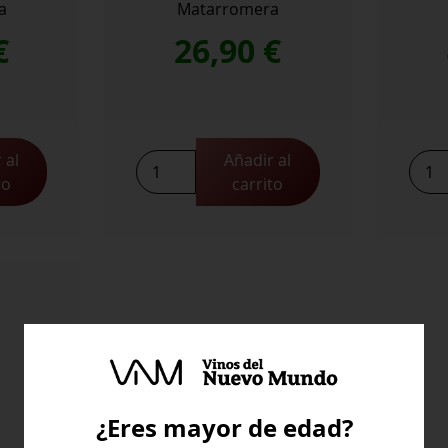
a
Matarromera
€
26,90
€
 al
Añadir al
Matarromera
Mata
to
carrito
Crianza
Rese
cantidad
cant
¿Eres mayor de edad?