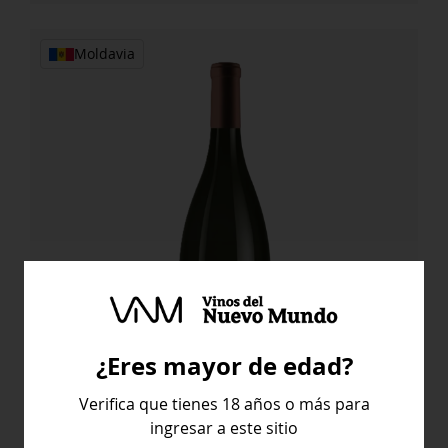
2016
cantidad
Moldavia
¿Eres mayor de edad?
Verifica que tienes 18 años o más para
Feteasca Negra
ingresar a este sitio