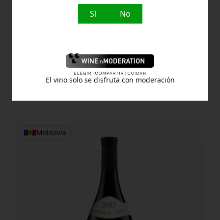
Sí
No
TE WA
25,80
€
Feteasca
Comprar
El vino solo se disfruta con moderación
Negra
cantidad
Moldavia