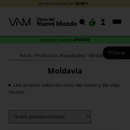
Skip
24/48 horas
¡Recibe tu pedido en
!
to
content
0
OFERTAS
Descubre nuestras
Filtrar
Inicio
/ Productos etiquetados “Moldavia”
Moldavia
Lee un poco sobre los vinos del nuevo y del viejo
mundo