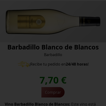
Barbadillo Blanco de Blancos
Barbadillo
¡Recibe tu pedido en
24/48 horas
!
7,70
€
Comprar
Barbadillo
Blanco
Vino Barbadillo Blanco de Blancos:
Este vino está