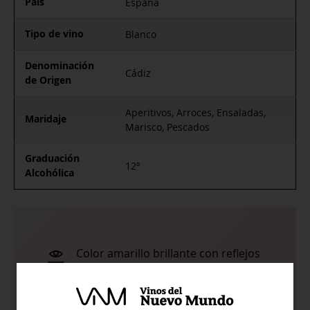
Pais
España
Tipo de vino
Blanco
Denominación
Cádiz
de Origen
Aperitivos, Arroces, Ensaladas,
Maridaje
Marisco, Pescados
Graduación
12º
Alcohólica
Color amarillo brillante con reflejos
pajizos.
Su intensa expresión aromática es la