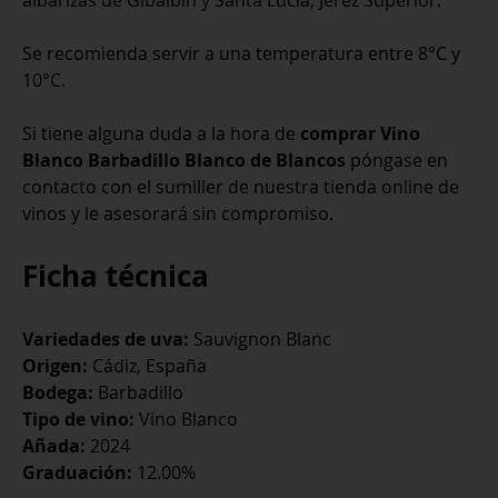
albarizas de Gibalbín y Santa Lucía, Jerez Superior.
Se recomienda servir a una temperatura entre 8°C y
10°C.
Si tiene alguna duda a la hora de
comprar Vino
Blanco Barbadillo Blanco de Blancos
póngase en
contacto con el sumiller de nuestra tienda online de
vinos y le asesorará sin compromiso.
Ficha técnica
Variedades de uva:
Sauvignon Blanc
Origen:
Cádiz, España
Bodega:
Barbadillo
Tipo de vino:
Vino Blanco
Añada:
2024
Graduación:
12.00%