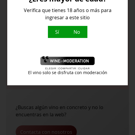
Verifica que tienes 18 años o más para
ingresar a este sitio
Perfume a rosas, lichis, talco y uva
moscatel.
Sí
No
Entrada en boca ligeramente dulce.
Temperatura de servicio:
8º
El vino solo se disfruta con moderación
¿Buscas algún vino en concreto y no lo
encuentras en la web?
Contacta con nosotros