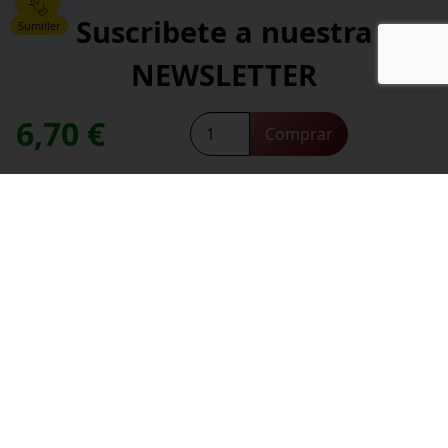
Suscribete a nuestra
Sumiller
NEWSLETTER
6,70
€
Frizzante
*
Comprar
Dirección de correo electrónico:
Barbadillo
contacte con nosotros
Necesitas ayuda,
Vi
Cool
cantidad
*
He leído y acepto la
política de privacidad
.
*
campos obligatorios
Información