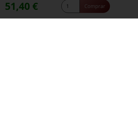
51,40
€
Hunting
*
Comprar
Dirección de correo electrónico:
Hill
contacte con nosotros
Necesitas ayuda,
Pinot
Noir
2021
*
He leído y acepto la
política de privacidad
.
cantidad
*
campos obligatorios
Información
Sobre nosotros
Profesionales
Club de Vinos del Nuevo Mundo
¿Quieres conocer el Nuevo Mundo?