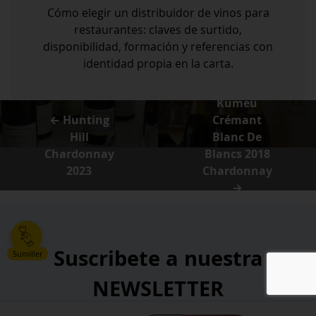
Cómo elegir un distribuidor de vinos para
restaurantes: claves de surtido,
disponibilidad, formación y referencias con
identidad propia en la carta.
Kumeu
← Hunting
Crémant
Hill
Blanc De
Chardonnay
Blancs 2018
2023
Chardonnay
→
Suscribete a nuestra
Sumiller
NEWSLETTER