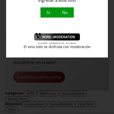
ingresar a este sitio
medio, con taninos suaves, excelente
equilibrio entre fruta y estructura, y
Sí
No
un final persistente y armonioso que
permite un envejecimiento elegante
El vino solo se disfruta con moderación
¿Buscas algún vino en concreto y no lo
encuentras en la web?
Contacta con nosotros
Categorías:
MDD
MDD Tinto
Nueva Zelanda
Kumeu River
Etiquetas:
Kumeu River
Nueva Zelanda
Pinot Noir
Tinto