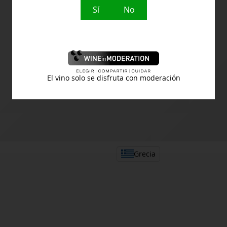
Sí
No
Otros vinos de
MDD
El vino solo se disfruta con moderación
Grecia