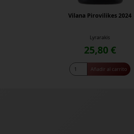
Vilana Pirovilikes 2024
Lyrarakis
25,80
€
Vilana
Añadir al carrito
Pirovilikes
2024
cantidad