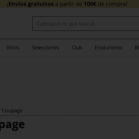
Envíos gratuitos
¡
a pa
Buscar:
Vinos
Selecciones
Club
Enoturismo
B
V Coupage
page