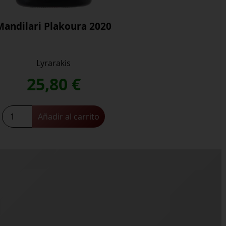
Mandilari Plakoura 2020
Lyrarakis
25,80
€
Mandilari
Añadir al carrito
Plakoura
2020
cantidad