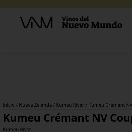
Skip
to
content
Inicio
/
Nueva Zelanda
/
Kumeu River
/ Kumeu Crémant N
Kumeu Crémant NV Cou
Kumeu River