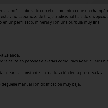
eozelandés elaborado con el mismo mimo que un champán
este vino espumoso de tiraje tradicional ha sido envejecid
o en un perfil seco, mineral y con una burbuja muy fina.
va Zelanda.
iedra caliza en parcelas elevadas como Rays Road. Suelos bi
a oceánica constante. La maduración lenta preserva la aci
e degüelle manual con dosificación muy baja.