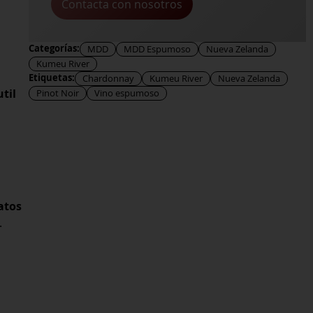
Contacta con nosotros
Categorías:
MDD
MDD Espumoso
Nueva Zelanda
Kumeu River
Etiquetas:
Chardonnay
Kumeu River
Nueva Zelanda
til
Pinot Noir
Vino espumoso
atos
.