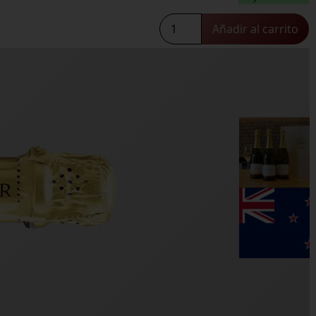
Kumeu
Añadir al carrito
Crémant
NV
Coupage
cantidad